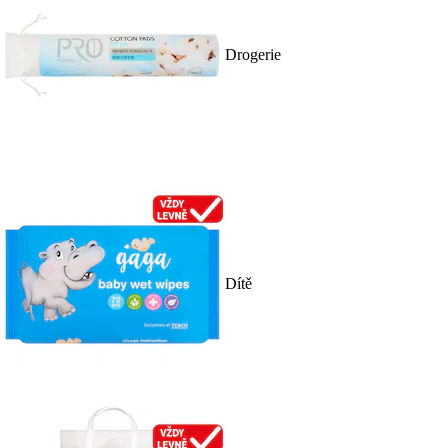
Drogerie
Dítě