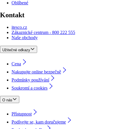
Oblíbené
Kontakt
itesco.cz
Zákaznické centrum - 800 222 555
Naše obchody
Užitečné odkazy
Cena
Nakupujte online bezpečně
Podmínky používání
Soukromí a cookies
O nás
Přístupnost
Podívejte se, kam doručujeme