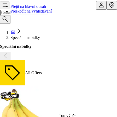
Přejít na hlavní obsah
Přeskočit na vyhledávání
Speciální nabídky
Speciální nabídky
All Offers
Top výběr