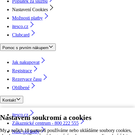
Poplatek za službu
Nastavení Cookies
Možnosti platby
itesco.cz
Clubcard
Pomoc s prvním nákupem
Jak nakupovat
Registrace
Rezervace času
Oblíbené
Kontakt
itesco.cz
Nastavení soukromí a cookies
Zákaznické centrum - 800 222 555
My a našich 18 partnerů používáme nebo ukládáme soubory cookies,
Naše obchody