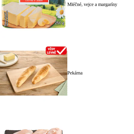
Mléčné, vejce a margaríny
Pekárna