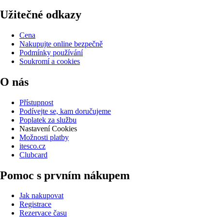
Užitečné odkazy
Cena
Nakupujte online bezpečně
Podmínky používání
Soukromí a cookies
O nás
Přístupnost
Podívejte se, kam doručujeme
Poplatek za službu
Nastavení Cookies
Možnosti platby
itesco.cz
Clubcard
Pomoc s prvním nákupem
Jak nakupovat
Registrace
Rezervace času