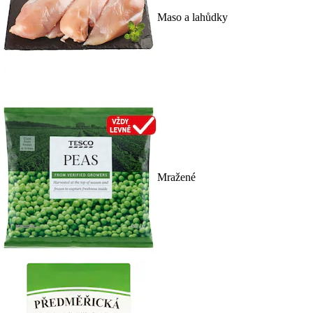
Maso a lahůdky
Mražené