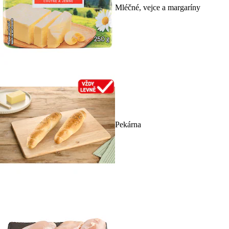
Mléčné, vejce a margaríny
Pekárna