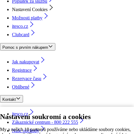
Poplatek za službu
Nastavení Cookies
Možnosti platby
itesco.cz
Clubcard
Pomoc s prvním nákupem
Jak nakupovat
Registrace
Rezervace času
Oblíbené
Kontakt
itesco.cz
Nastavení soukromí a cookies
Zákaznické centrum - 800 222 555
My a našich 18 partnerů používáme nebo ukládáme soubory cookies,
Naše obchody