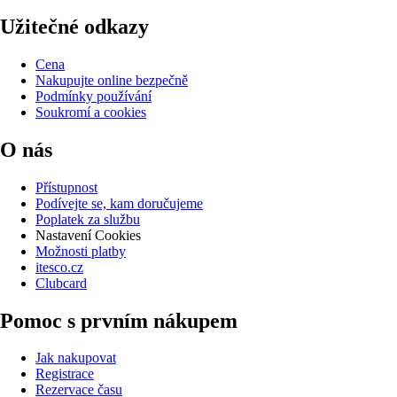
Užitečné odkazy
Cena
Nakupujte online bezpečně
Podmínky používání
Soukromí a cookies
O nás
Přístupnost
Podívejte se, kam doručujeme
Poplatek za službu
Nastavení Cookies
Možnosti platby
itesco.cz
Clubcard
Pomoc s prvním nákupem
Jak nakupovat
Registrace
Rezervace času