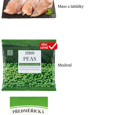
Maso a lahůdky
Mražené