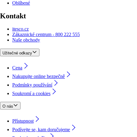
Oblíbené
Kontakt
itesco.cz
Zákaznické centrum - 800 222 555
Naše obchody
Užitečné odkazy
Cena
Nakupujte online bezpečně
Podmínky používání
Soukromí a cookies
O nás
Přístupnost
Podívejte se, kam doručujeme