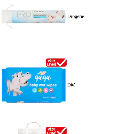
Drogerie
Dítě