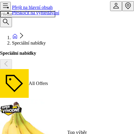
Přejít na hlavní obsah
Přeskočit na vyhledávání
Speciální nabídky
Speciální nabídky
All Offers
Top výběr