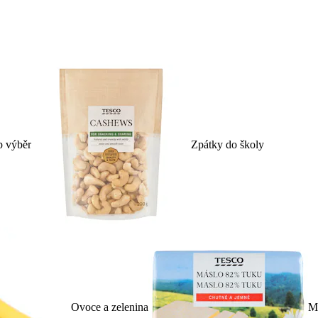
p výběr
Zpátky do školy
Ovoce a zelenina
Ml