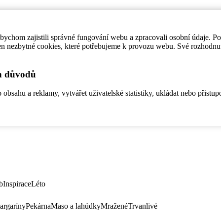
ychom zajistili správné fungování webu a zpracovali osobní údaje. P
en nezbytné cookies, které potřebujeme k provozu webu. Své rozhodnu
ch důvodů
bsahu a reklamy, vytvářet uživatelské statistiky, ukládat nebo přistup
b
Inspirace
Léto
argaríny
Pekárna
Maso a lahůdky
Mražené
Trvanlivé