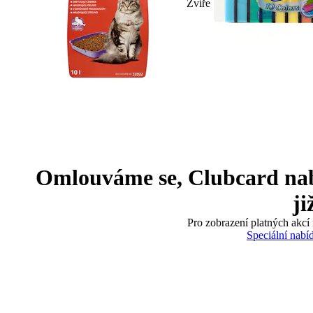
Zvíře
Omlouváme se, Clubcard nabíd
ji
Pro zobrazení platných akcí 
Speciální nabí