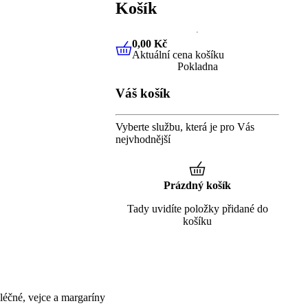
Košík
0,00 Kč
Aktuální cena košíku
0,00 Kč
Aktuální cena košíku
Pokladna
Váš košík
Vyberte službu, která je pro Vás
nejvhodnější
Prázdný košík
Tady uvidíte položky přidané do
košíku
éčné, vejce a margaríny