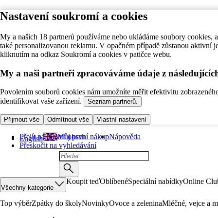
Nastavení soukromí a cookies
My a našich 18 partnerů používáme nebo ukládáme soubory cookies, ab
také personalizovanou reklamu. V opačném případě zůstanou aktivní j
kliknutím na odkaz Soukromí a cookies v patičce webu.
My a naši partneři zpracováváme údaje z následující
Povolením souborů cookies nám umožníte měřit efektivitu zobrazeného o
identifikovat vaše zařízení.
Seznam partnerů.
Přijmout vše
Odmítnout vše
Vlastní nastavení
Přejít na hlavní obsah
Můj první nákup
Nápověda
English
Přeskočit na vyhledávání
Koupit teď
Oblíbené
Speciální nabídky
Online Clu
Všechny kategorie
Top výběr
Zpátky do školy
Novinky
Ovoce a zelenina
Mléčné, vejce a m