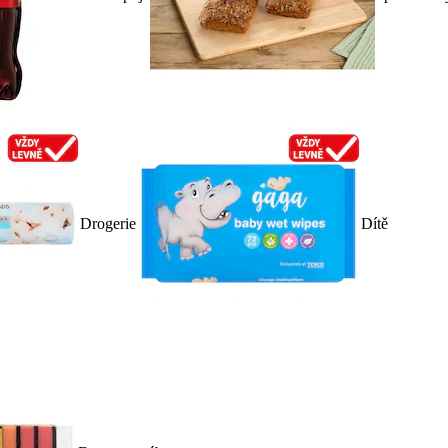
Drogerie
Dítě