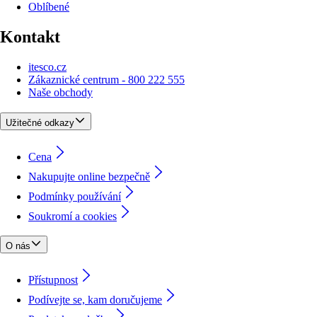
Oblíbené
Kontakt
itesco.cz
Zákaznické centrum - 800 222 555
Naše obchody
Užitečné odkazy
Cena
Nakupujte online bezpečně
Podmínky používání
Soukromí a cookies
O nás
Přístupnost
Podívejte se, kam doručujeme