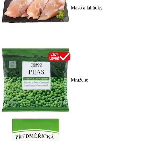
Maso a lahůdky
Mražené