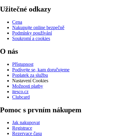
Užitečné odkazy
Cena
Nakupujte online bezpečně
Podmínky používání
Soukromí a cookies
O nás
Přístupnost
Podívejte se, kam doručujeme
Poplatek za službu
Nastavení Cookies
Možnosti platby
itesco.cz
Clubcard
Pomoc s prvním nákupem
Jak nakupovat
Registrace
Rezervace času