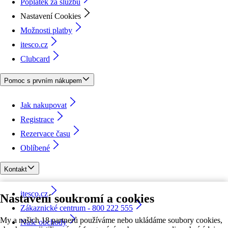
Poplatek za službu
Nastavení Cookies
Možnosti platby
itesco.cz
Clubcard
Pomoc s prvním nákupem
Jak nakupovat
Registrace
Rezervace času
Oblíbené
Kontakt
itesco.cz
Nastavení soukromí a cookies
Zákaznické centrum - 800 222 555
My a našich 18 partnerů používáme nebo ukládáme soubory cookies,
Naše obchody