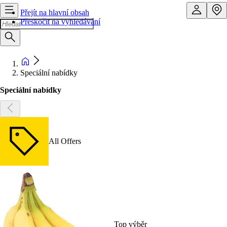
Přejít na hlavní obsah
Přeskočit na vyhledávání
Speciální nabídky
Speciální nabídky
All Offers
Top výběr