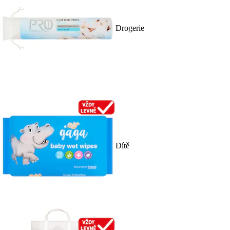
Drogerie
Dítě