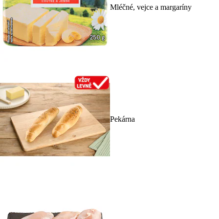
Mléčné, vejce a margaríny
Pekárna