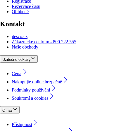
Registrace
Rezervace času
Oblíbené
Kontakt
itesco.cz
Zákaznické centrum - 800 222 555
Naše obchody
Užitečné odkazy
Cena
Nakupujte online bezpečně
Podmínky používání
Soukromí a cookies
O nás
Přístupnost