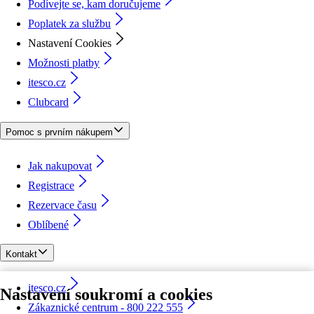
Podívejte se, kam doručujeme
Poplatek za službu
Nastavení Cookies
Možnosti platby
itesco.cz
Clubcard
Pomoc s prvním nákupem
Jak nakupovat
Registrace
Rezervace času
Oblíbené
Kontakt
itesco.cz
Nastavení soukromí a cookies
Zákaznické centrum - 800 222 555