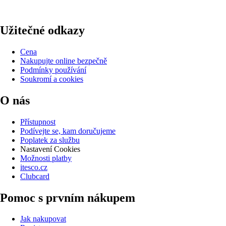
Užitečné odkazy
Cena
Nakupujte online bezpečně
Podmínky používání
Soukromí a cookies
O nás
Přístupnost
Podívejte se, kam doručujeme
Poplatek za službu
Nastavení Cookies
Možnosti platby
itesco.cz
Clubcard
Pomoc s prvním nákupem
Jak nakupovat