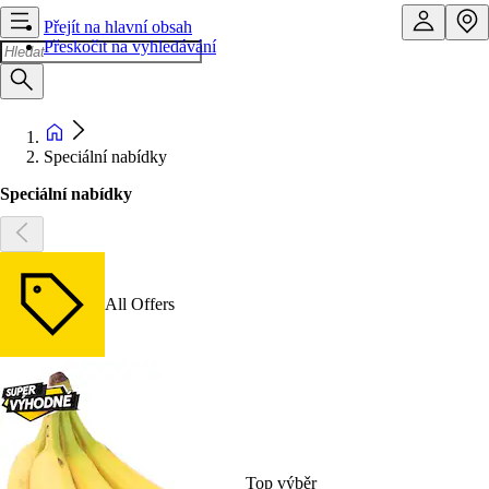
Přejít na hlavní obsah
Přeskočit na vyhledávání
Speciální nabídky
Speciální nabídky
All Offers
Top výběr