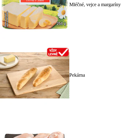
Mléčné, vejce a margaríny
Pekárna