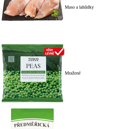
Maso a lahůdky
Mražené