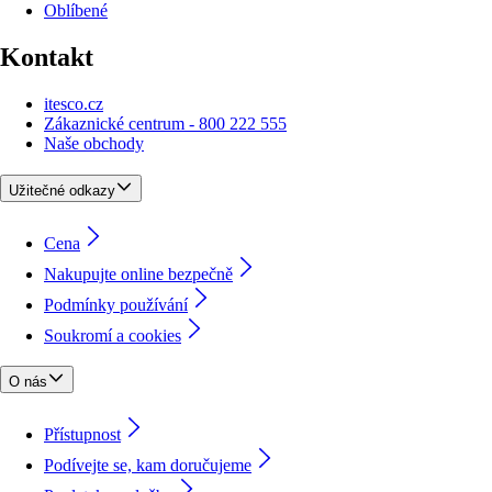
Oblíbené
Kontakt
itesco.cz
Zákaznické centrum - 800 222 555
Naše obchody
Užitečné odkazy
Cena
Nakupujte online bezpečně
Podmínky používání
Soukromí a cookies
O nás
Přístupnost
Podívejte se, kam doručujeme