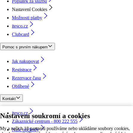
Poplatek za službu
Nastavení Cookies
Možnosti platby
itesco.cz
Clubcard
Pomoc s prvním nákupem
Jak nakupovat
Registrace
Rezervace času
Oblíbené
Kontakt
itesco.cz
Nastavení soukromí a cookies
Zákaznické centrum - 800 222 555
My a našich 18 partnerů používáme nebo ukládáme soubory cookies,
Naše obchody