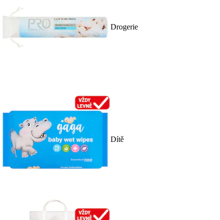
Drogerie
Dítě