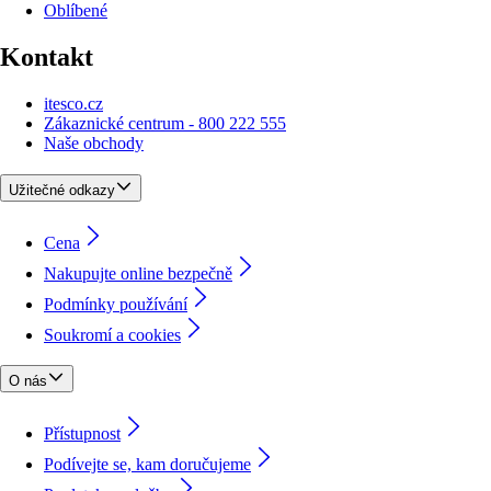
Oblíbené
Kontakt
itesco.cz
Zákaznické centrum - 800 222 555
Naše obchody
Užitečné odkazy
Cena
Nakupujte online bezpečně
Podmínky používání
Soukromí a cookies
O nás
Přístupnost
Podívejte se, kam doručujeme