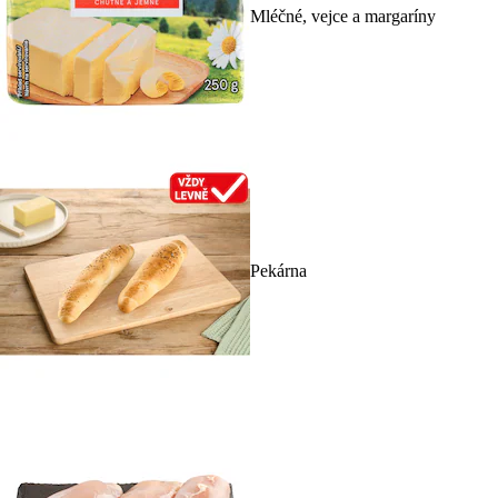
Mléčné, vejce a margaríny
Pekárna