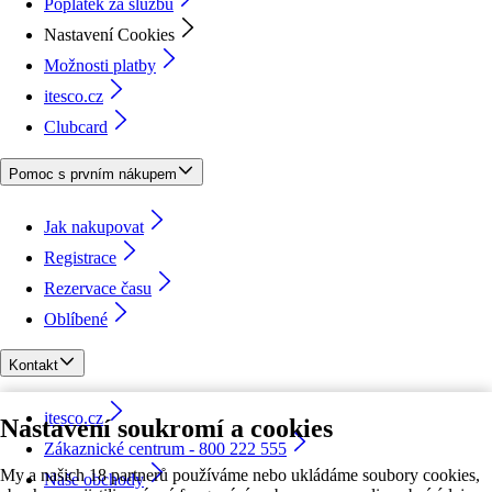
Poplatek za službu
Nastavení Cookies
Možnosti platby
itesco.cz
Clubcard
Pomoc s prvním nákupem
Jak nakupovat
Registrace
Rezervace času
Oblíbené
Kontakt
itesco.cz
Nastavení soukromí a cookies
Zákaznické centrum - 800 222 555
My a našich 18 partnerů používáme nebo ukládáme soubory cookies,
Naše obchody