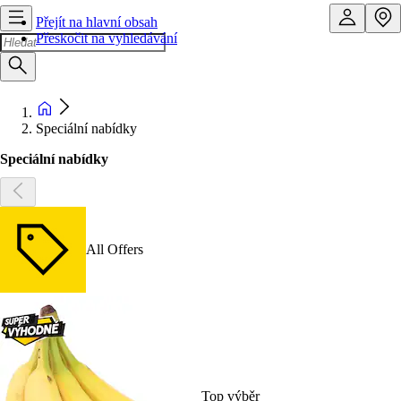
Přejít na hlavní obsah
Přeskočit na vyhledávání
Speciální nabídky
Speciální nabídky
All Offers
Top výběr