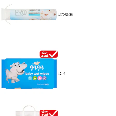
Drogerie
Dítě