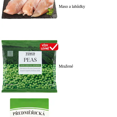
Maso a lahůdky
Mražené