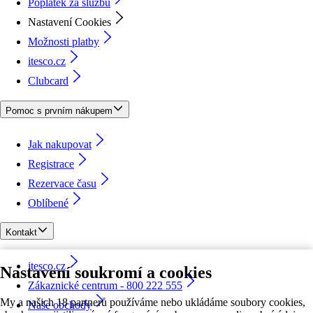
Poplatek za službu
Nastavení Cookies
Možnosti platby
itesco.cz
Clubcard
Pomoc s prvním nákupem
Jak nakupovat
Registrace
Rezervace času
Oblíbené
Kontakt
itesco.cz
Nastavení soukromí a cookies
Zákaznické centrum - 800 222 555
My a našich 18 partnerů používáme nebo ukládáme soubory cookies,
Naše obchody