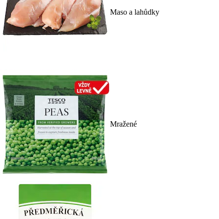
Maso a lahůdky
Mražené