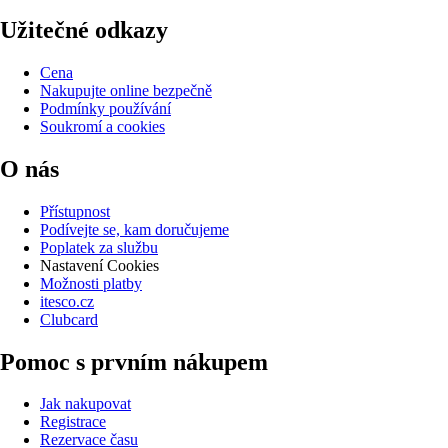
Užitečné odkazy
Cena
Nakupujte online bezpečně
Podmínky používání
Soukromí a cookies
O nás
Přístupnost
Podívejte se, kam doručujeme
Poplatek za službu
Nastavení Cookies
Možnosti platby
itesco.cz
Clubcard
Pomoc s prvním nákupem
Jak nakupovat
Registrace
Rezervace času