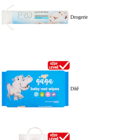
Drogerie
Dítě