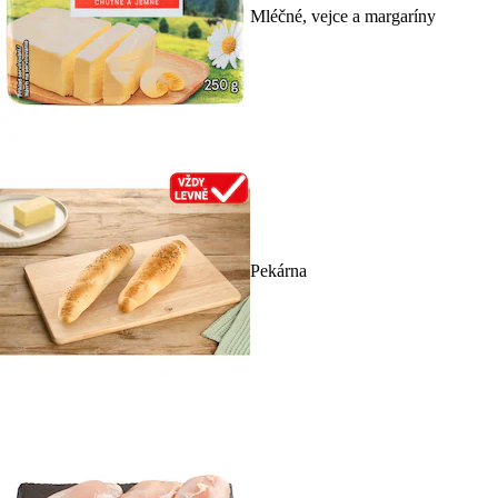
Mléčné, vejce a margaríny
Pekárna