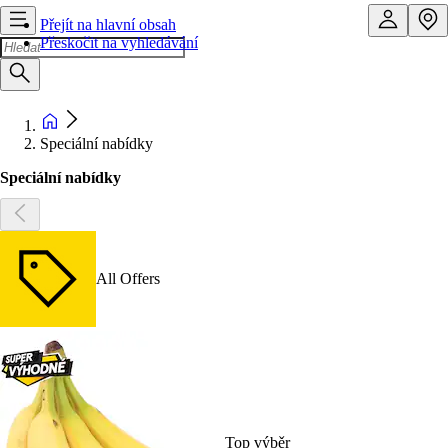
Přejít na hlavní obsah
Přeskočit na vyhledávání
Speciální nabídky
Speciální nabídky
All Offers
Top výběr