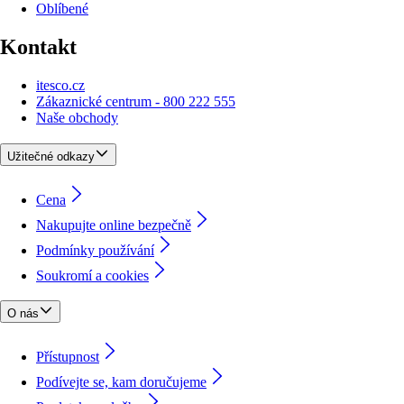
Oblíbené
Kontakt
itesco.cz
Zákaznické centrum - 800 222 555
Naše obchody
Užitečné odkazy
Cena
Nakupujte online bezpečně
Podmínky používání
Soukromí a cookies
O nás
Přístupnost
Podívejte se, kam doručujeme