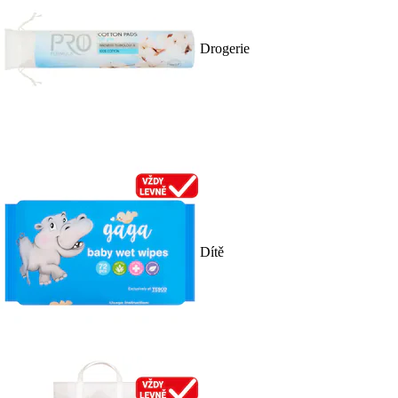
Drogerie
Dítě