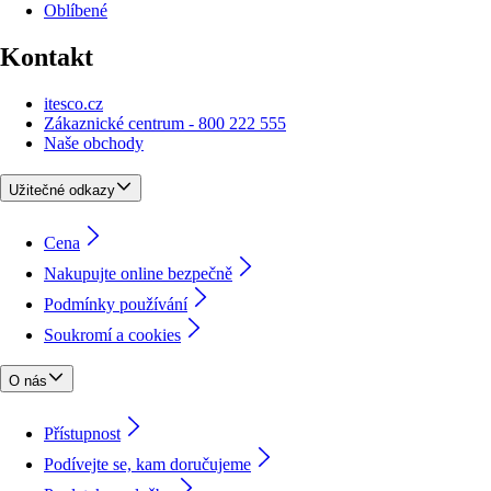
Oblíbené
Kontakt
itesco.cz
Zákaznické centrum - 800 222 555
Naše obchody
Užitečné odkazy
Cena
Nakupujte online bezpečně
Podmínky používání
Soukromí a cookies
O nás
Přístupnost
Podívejte se, kam doručujeme