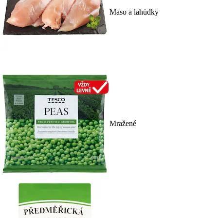
Maso a lahůdky
Mražené