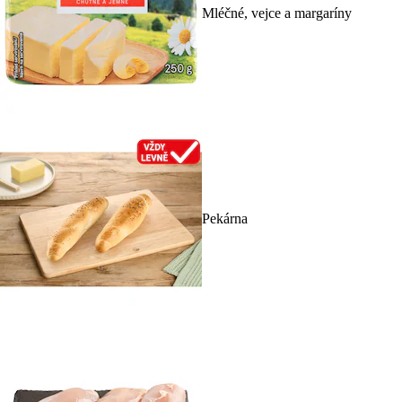
Mléčné, vejce a margaríny
Pekárna