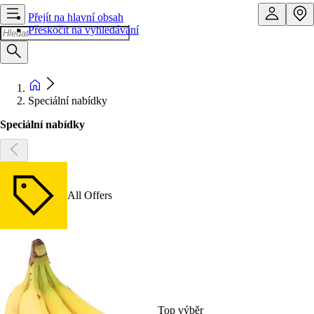
Přejít na hlavní obsah
Přeskočit na vyhledávání
Speciální nabídky
Speciální nabídky
All Offers
Top výběr