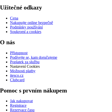
Užitečné odkazy
Cena
Nakupujte online bezpečně
Podmínky používání
Soukromí a cookies
O nás
Přístupnost
Podívejte se, kam doručujeme
Poplatek za službu
Nastavení Cookies
Možnosti platby
itesco.cz
Clubcard
Pomoc s prvním nákupem
Jak nakupovat
Registrace
Rezervace času