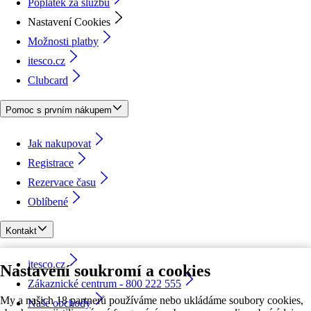
Poplatek za službu
Nastavení Cookies
Možnosti platby
itesco.cz
Clubcard
Pomoc s prvním nákupem
Jak nakupovat
Registrace
Rezervace času
Oblíbené
Kontakt
itesco.cz
Nastavení soukromí a cookies
Zákaznické centrum - 800 222 555
My a našich 18 partnerů používáme nebo ukládáme soubory cookies,
Naše obchody