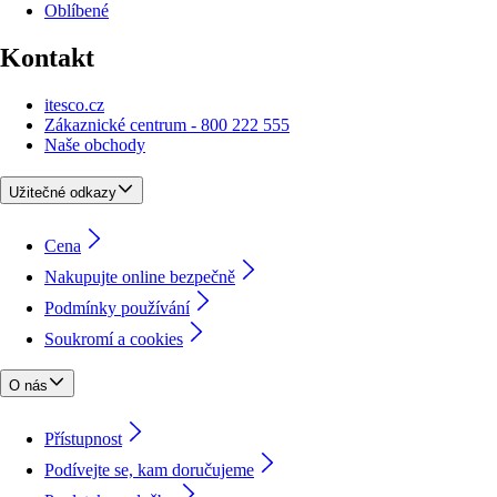
Oblíbené
Kontakt
itesco.cz
Zákaznické centrum - 800 222 555
Naše obchody
Užitečné odkazy
Cena
Nakupujte online bezpečně
Podmínky používání
Soukromí a cookies
O nás
Přístupnost
Podívejte se, kam doručujeme