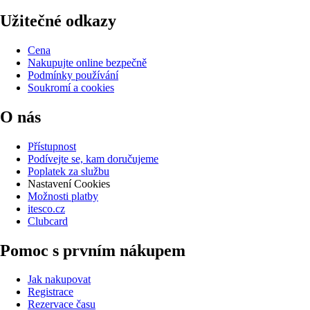
Užitečné odkazy
Cena
Nakupujte online bezpečně
Podmínky používání
Soukromí a cookies
O nás
Přístupnost
Podívejte se, kam doručujeme
Poplatek za službu
Nastavení Cookies
Možnosti platby
itesco.cz
Clubcard
Pomoc s prvním nákupem
Jak nakupovat
Registrace
Rezervace času