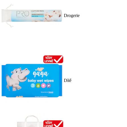
Drogerie
Dítě