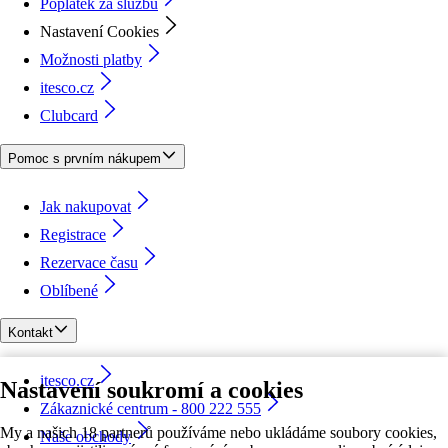
Poplatek za službu
Nastavení Cookies
Možnosti platby
itesco.cz
Clubcard
Pomoc s prvním nákupem
Jak nakupovat
Registrace
Rezervace času
Oblíbené
Kontakt
itesco.cz
Nastavení soukromí a cookies
Zákaznické centrum - 800 222 555
My a našich 18 partnerů používáme nebo ukládáme soubory cookies,
Naše obchody