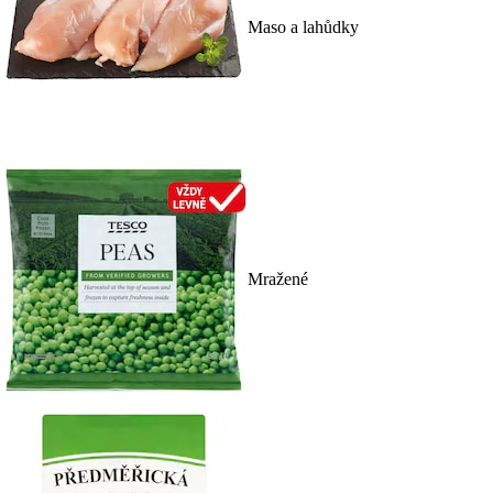
Maso a lahůdky
Mražené