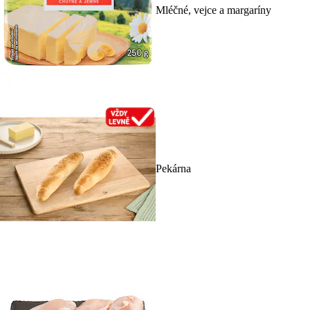
Mléčné, vejce a margaríny
Pekárna