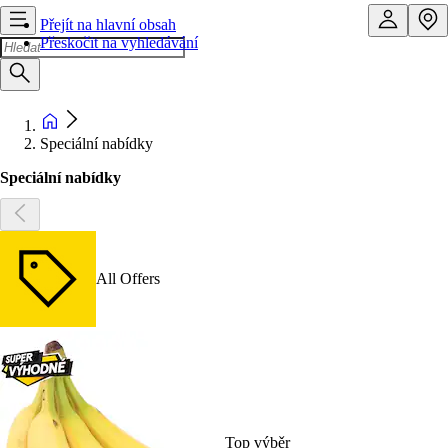
Přejít na hlavní obsah
Přeskočit na vyhledávání
Speciální nabídky
Speciální nabídky
All Offers
Top výběr