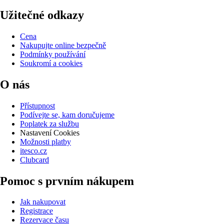
Užitečné odkazy
Cena
Nakupujte online bezpečně
Podmínky používání
Soukromí a cookies
O nás
Přístupnost
Podívejte se, kam doručujeme
Poplatek za službu
Nastavení Cookies
Možnosti platby
itesco.cz
Clubcard
Pomoc s prvním nákupem
Jak nakupovat
Registrace
Rezervace času