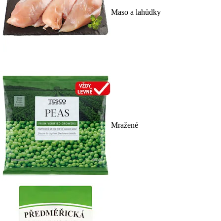
Maso a lahůdky
Mražené