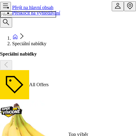
Přejít na hlavní obsah
Přeskočit na vyhledávání
Speciální nabídky
Speciální nabídky
All Offers
Top výběr