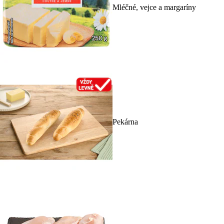
Mléčné, vejce a margaríny
Pekárna