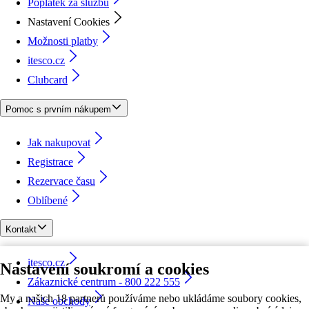
Poplatek za službu
Nastavení Cookies
Možnosti platby
itesco.cz
Clubcard
Pomoc s prvním nákupem
Jak nakupovat
Registrace
Rezervace času
Oblíbené
Kontakt
itesco.cz
Nastavení soukromí a cookies
Zákaznické centrum - 800 222 555
My a našich 18 partnerů používáme nebo ukládáme soubory cookies,
Naše obchody