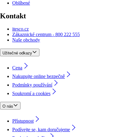
Oblíbené
Kontakt
itesco.cz
Zákaznické centrum - 800 222 555
Naše obchody
Užitečné odkazy
Cena
Nakupujte online bezpečně
Podmínky používání
Soukromí a cookies
O nás
Přístupnost
Podívejte se, kam doručujeme