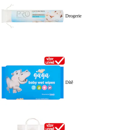
Drogerie
Dítě