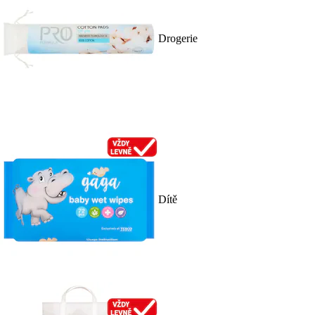
Drogerie
Dítě