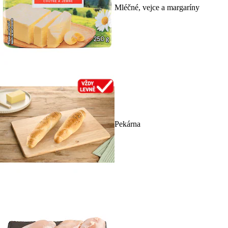
Mléčné, vejce a margaríny
Pekárna