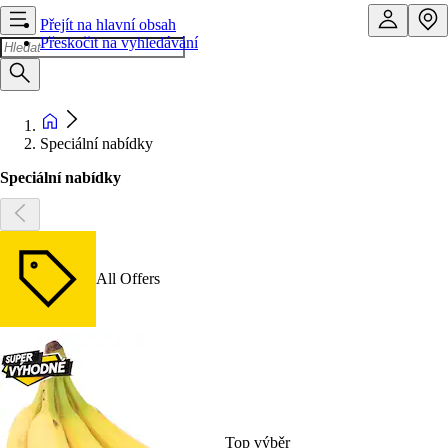
Přejít na hlavní obsah
Přeskočit na vyhledávání
Speciální nabídky
Speciální nabídky
All Offers
Top výběr