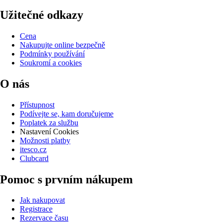
Užitečné odkazy
Cena
Nakupujte online bezpečně
Podmínky používání
Soukromí a cookies
O nás
Přístupnost
Podívejte se, kam doručujeme
Poplatek za službu
Nastavení Cookies
Možnosti platby
itesco.cz
Clubcard
Pomoc s prvním nákupem
Jak nakupovat
Registrace
Rezervace času