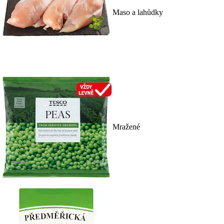
Maso a lahůdky
Mražené