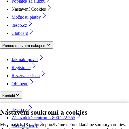
Poplatek za službu
Nastavení Cookies
Možnosti platby
itesco.cz
Clubcard
Pomoc s prvním nákupem
Jak nakupovat
Registrace
Rezervace času
Oblíbené
Kontakt
itesco.cz
Nastavení soukromí a cookies
Zákaznické centrum - 800 222 555
My a našich 18 partnerů používáme nebo ukládáme soubory cookies,
Naše obchody