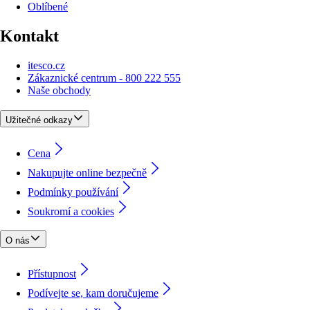
Oblíbené
Kontakt
itesco.cz
Zákaznické centrum - 800 222 555
Naše obchody
Užitečné odkazy
Cena
Nakupujte online bezpečně
Podmínky používání
Soukromí a cookies
O nás
Přístupnost
Podívejte se, kam doručujeme