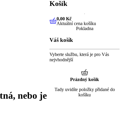
Košík
0,00 Kč
Aktuální cena košíku
0,00 Kč
Aktuální cena košíku
Pokladna
Váš košík
Vyberte službu, která je pro Vás
nejvhodnější
Prázdný košík
Tady uvidíte položky přidané do
tná, nebo je
košíku