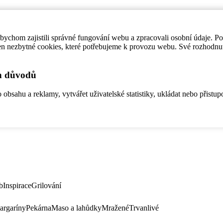
ychom zajistili správné fungování webu a zpracovali osobní údaje. P
en nezbytné cookies, které potřebujeme k provozu webu. Své rozhodnu
ch důvodů
bsahu a reklamy, vytvářet uživatelské statistiky, ukládat nebo přistup
b
Inspirace
Grilování
argaríny
Pekárna
Maso a lahůdky
Mražené
Trvanlivé