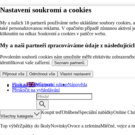
Nastavení soukromí a cookies
My a našich 18 partnerů používáme nebo ukládáme soubory cookies, ab
také personalizovanou reklamu. V opačném případě zůstanou aktivní j
kliknutím na odkaz Soukromí a cookies v patičce webu.
My a naši partneři zpracováváme údaje z následující
Povolením souborů cookies nám umožníte měřit efektivitu zobrazeného o
identifikovat vaše zařízení.
Seznam partnerů.
Přijmout vše
Odmítnout vše
Vlastní nastavení
Přejít na hlavní obsah
Můj první nákup
Nápověda
English
Přeskočit na vyhledávání
Koupit teď
Oblíbené
Speciální nabídky
Online Clu
Všechny kategorie
Top výběr
Zpátky do školy
Novinky
Ovoce a zelenina
Mléčné, vejce a m