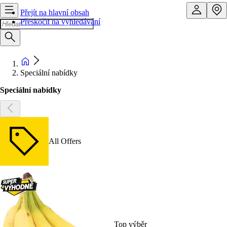
Přejít na hlavní obsah
Přeskočit na vyhledávání
Speciální nabídky
Speciální nabídky
All Offers
Top výběr