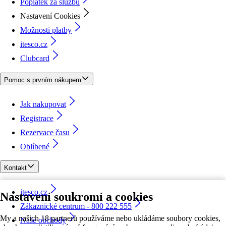
Poplatek za službu
Nastavení Cookies
Možnosti platby
itesco.cz
Clubcard
Pomoc s prvním nákupem
Jak nakupovat
Registrace
Rezervace času
Oblíbené
Kontakt
itesco.cz
Nastavení soukromí a cookies
Zákaznické centrum - 800 222 555
My a našich 18 partnerů používáme nebo ukládáme soubory cookies,
Naše obchody