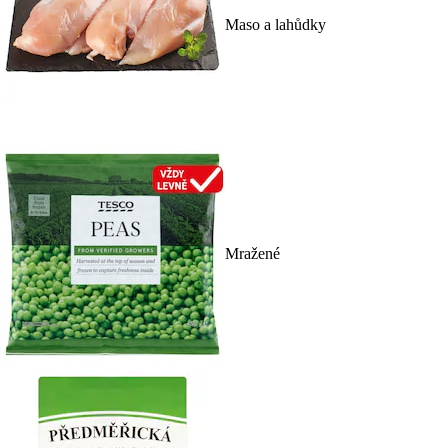
Maso a lahůdky
Mražené