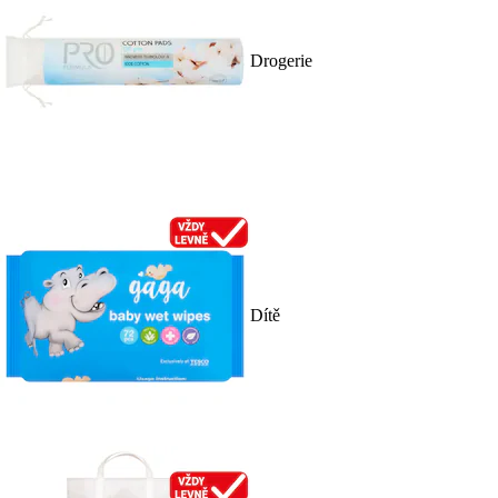
Drogerie
Dítě