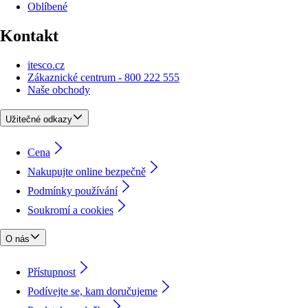
Oblíbené
Kontakt
itesco.cz
Zákaznické centrum - 800 222 555
Naše obchody
Užitečné odkazy
Cena
Nakupujte online bezpečně
Podmínky používání
Soukromí a cookies
O nás
Přístupnost
Podívejte se, kam doručujeme