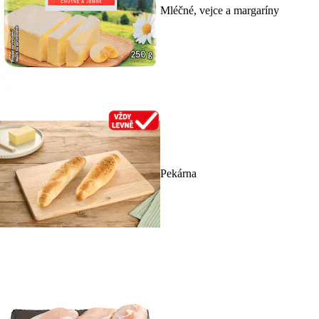
Mléčné, vejce a margaríny
Pekárna