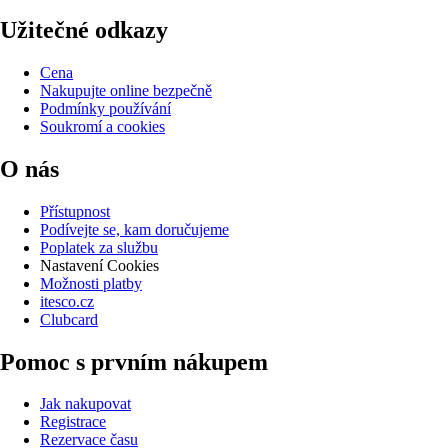
Užitečné odkazy
Cena
Nakupujte online bezpečně
Podmínky používání
Soukromí a cookies
O nás
Přístupnost
Podívejte se, kam doručujeme
Poplatek za službu
Nastavení Cookies
Možnosti platby
itesco.cz
Clubcard
Pomoc s prvním nákupem
Jak nakupovat
Registrace
Rezervace času