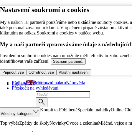
Nastavení soukromí a cookies
My a našich 18 partnerů používáme nebo ukládáme soubory cookies, ab
také personalizovanou reklamu. V opačném případě zůstanou aktivní j
kliknutím na odkaz Soukromí a cookies v patičce webu.
My a naši partneři zpracováváme údaje z následující
Povolením souborů cookies nám umožníte měřit efektivitu zobrazeného o
identifikovat vaše zařízení.
Seznam partnerů.
Přijmout vše
Odmítnout vše
Vlastní nastavení
Přejít na hlavní obsah
Můj první nákup
Nápověda
English
Přeskočit na vyhledávání
Koupit teď
Oblíbené
Speciální nabídky
Online Clu
Všechny kategorie
Top výběr
Zpátky do školy
Novinky
Ovoce a zelenina
Mléčné, vejce a m