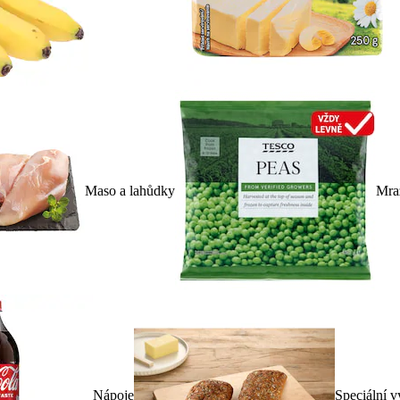
Maso a lahůdky
Mra
Nápoje
Speciální v