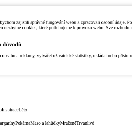
ychom zajistili správné fungování webu a zpracovali osobní údaje. P
en nezbytné cookies, které potřebujeme k provozu webu. Své rozhodnu
ch důvodů
bsahu a reklamy, vytvářet uživatelské statistiky, ukládat nebo přistup
b
Inspirace
Léto
argaríny
Pekárna
Maso a lahůdky
Mražené
Trvanlivé