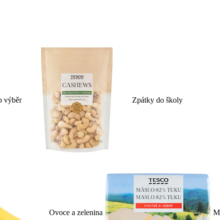
p výběr
Zpátky do školy
Ovoce a zelenina
Ml