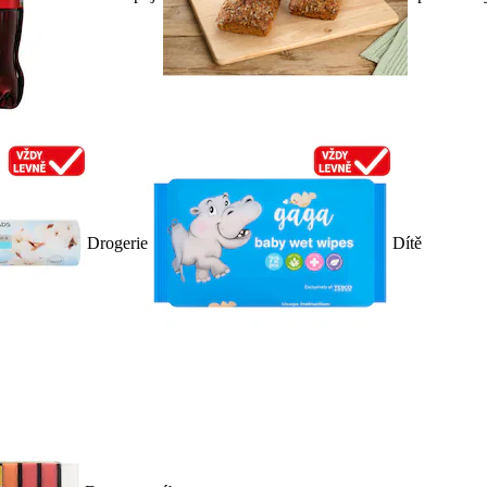
Drogerie
Dítě