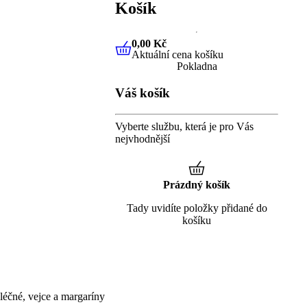
Košík
0,00 Kč
Aktuální cena košíku
0,00 Kč
Aktuální cena košíku
Pokladna
Váš košík
Vyberte službu, která je pro Vás
nejvhodnější
Prázdný košík
Tady uvidíte položky přidané do
košíku
éčné, vejce a margaríny