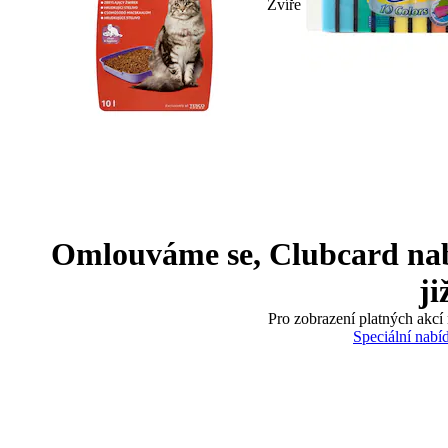
Zvíře
Omlouváme se, Clubcard nabíd
ji
Pro zobrazení platných akcí 
Speciální nabí