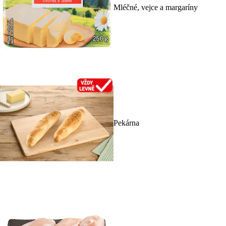
Mléčné, vejce a margaríny
Pekárna