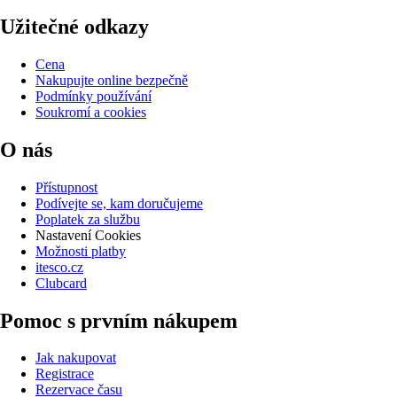
Užitečné odkazy
Cena
Nakupujte online bezpečně
Podmínky používání
Soukromí a cookies
O nás
Přístupnost
Podívejte se, kam doručujeme
Poplatek za službu
Nastavení Cookies
Možnosti platby
itesco.cz
Clubcard
Pomoc s prvním nákupem
Jak nakupovat
Registrace
Rezervace času