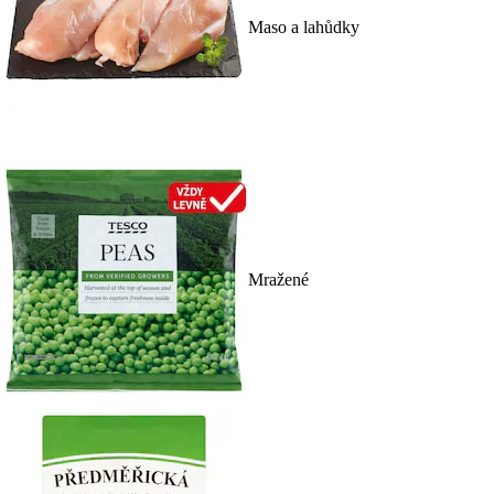
Maso a lahůdky
Mražené