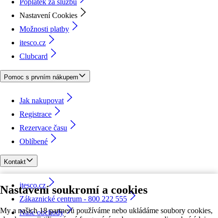
Poplatek za službu
Nastavení Cookies
Možnosti platby
itesco.cz
Clubcard
Pomoc s prvním nákupem
Jak nakupovat
Registrace
Rezervace času
Oblíbené
Kontakt
itesco.cz
Nastavení soukromí a cookies
Zákaznické centrum - 800 222 555
My a našich 18 partnerů používáme nebo ukládáme soubory cookies,
Naše obchody