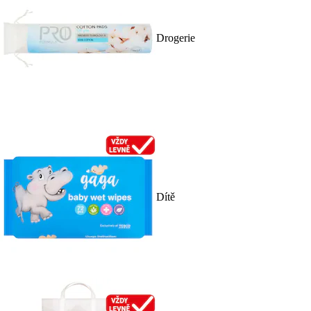
Drogerie
Dítě