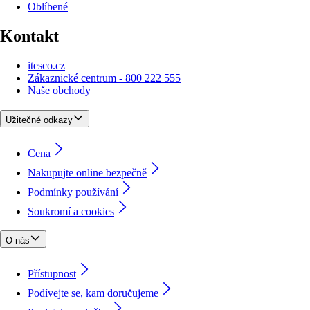
Oblíbené
Kontakt
itesco.cz
Zákaznické centrum - 800 222 555
Naše obchody
Užitečné odkazy
Cena
Nakupujte online bezpečně
Podmínky používání
Soukromí a cookies
O nás
Přístupnost
Podívejte se, kam doručujeme