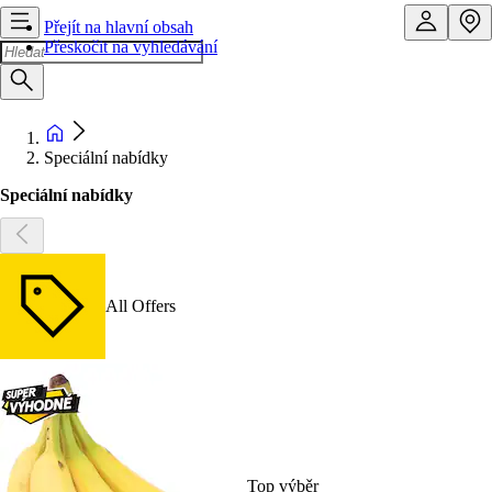
Přejít na hlavní obsah
Přeskočit na vyhledávání
Speciální nabídky
Speciální nabídky
All Offers
Top výběr