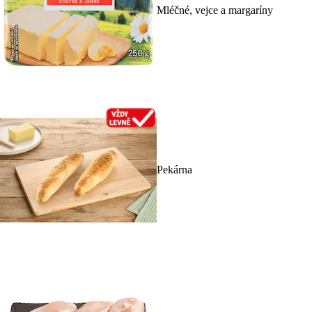
Mléčné, vejce a margaríny
Pekárna