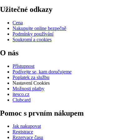
Užitečné odkazy
Cena
Nakupujte online bezpečně
Podmínky používání
Soukromí a cookies
O nás
Přístupnost
Podívejte se, kam doručujeme
Poplatek za službu
Nastavení Cookies
Možnosti platby
itesco.cz
Clubcard
Pomoc s prvním nákupem
Jak nakupovat
Registrace
Rezervace času