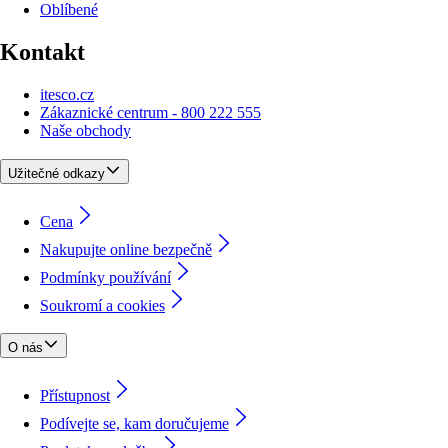
Oblíbené
Kontakt
itesco.cz
Zákaznické centrum - 800 222 555
Naše obchody
Užitečné odkazy
Cena
Nakupujte online bezpečně
Podmínky používání
Soukromí a cookies
O nás
Přístupnost
Podívejte se, kam doručujeme