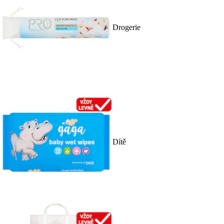
Drogerie
Dítě