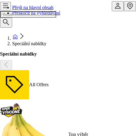
Přejít na hlavní obsah
Přeskočit na vyhledávání
Speciální nabídky
Speciální nabídky
All Offers
Top výběr