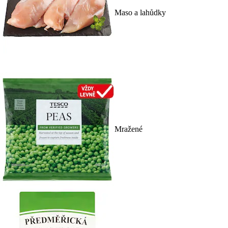
Maso a lahůdky
Mražené