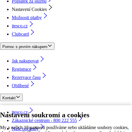
Poplatek za službu
Nastavení Cookies
Možnosti platby
itesco.cz
Clubcard
Pomoc s prvním nákupem
Jak nakupovat
Registrace
Rezervace času
Oblíbené
Kontakt
itesco.cz
Nastavení soukromí a cookies
Zákaznické centrum - 800 222 555
My a našich 18 partnerů používáme nebo ukládáme soubory cookies,
Naše obchody