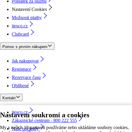
Poplatek za službu
Nastavení Cookies
Možnosti platby
itesco.cz
Clubcard
Pomoc s prvním nákupem
Jak nakupovat
Registrace
Rezervace času
Oblíbené
Kontakt
itesco.cz
Nastavení soukromí a cookies
Zákaznické centrum - 800 222 555
My a našich 18 partnerů používáme nebo ukládáme soubory cookies,
Naše obchody