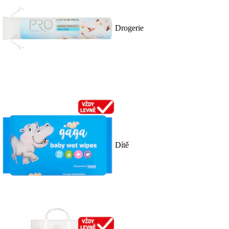
Drogerie
Dítě