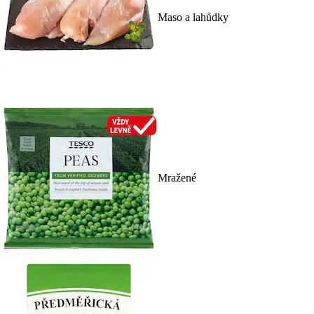
Maso a lahůdky
Mražené