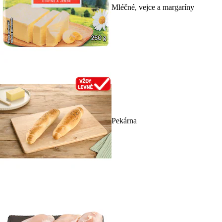
Mléčné, vejce a margaríny
Pekárna