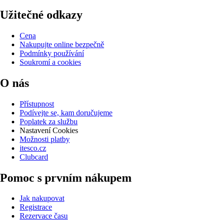
Užitečné odkazy
Cena
Nakupujte online bezpečně
Podmínky používání
Soukromí a cookies
O nás
Přístupnost
Podívejte se, kam doručujeme
Poplatek za službu
Nastavení Cookies
Možnosti platby
itesco.cz
Clubcard
Pomoc s prvním nákupem
Jak nakupovat
Registrace
Rezervace času