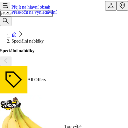
Přejít na hlavní obsah
Přeskočit na vyhledávání
Speciální nabídky
Speciální nabídky
All Offers
Top výběr