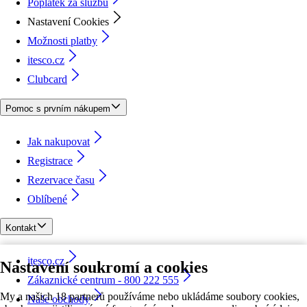
Poplatek za službu
Nastavení Cookies
Možnosti platby
itesco.cz
Clubcard
Pomoc s prvním nákupem
Jak nakupovat
Registrace
Rezervace času
Oblíbené
Kontakt
itesco.cz
Nastavení soukromí a cookies
Zákaznické centrum - 800 222 555
My a našich 18 partnerů používáme nebo ukládáme soubory cookies,
Naše obchody