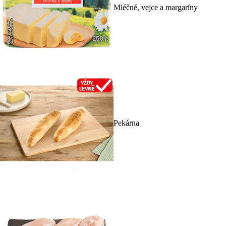
Mléčné, vejce a margaríny
Pekárna