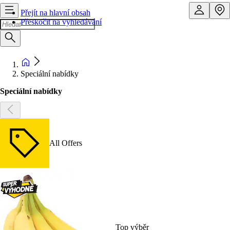
Přejít na hlavní obsah
Přeskočit na vyhledávání
Speciální nabídky
Speciální nabídky
All Offers
Top výběr