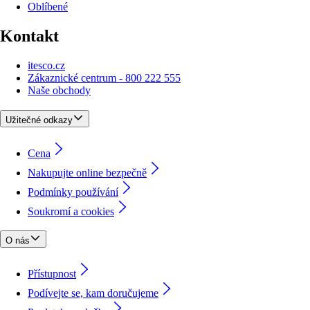
Oblíbené
Kontakt
itesco.cz
Zákaznické centrum - 800 222 555
Naše obchody
Užitečné odkazy
Cena
Nakupujte online bezpečně
Podmínky používání
Soukromí a cookies
O nás
Přístupnost
Podívejte se, kam doručujeme