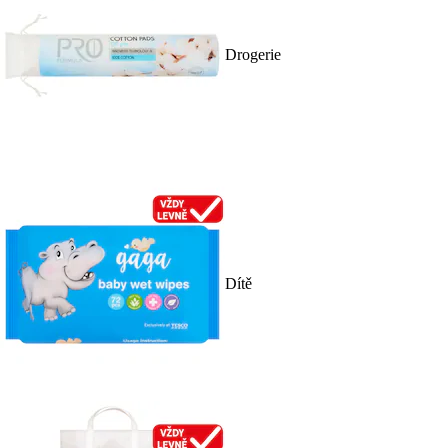
Drogerie
Dítě