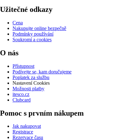
Užitečné odkazy
Cena
Nakupujte online bezpečně
Podmínky používání
Soukromí a cookies
O nás
Přístupnost
Podívejte se, kam doručujeme
Poplatek za službu
Nastavení Cookies
Možnosti platby
itesco.cz
Clubcard
Pomoc s prvním nákupem
Jak nakupovat
Registrace
Rezervace času