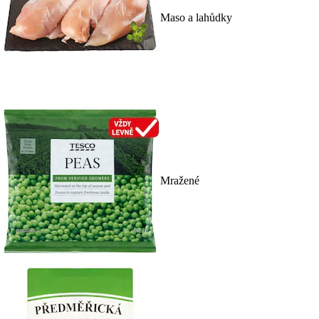
Maso a lahůdky
Mražené