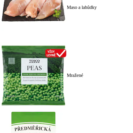
Maso a lahůdky
Mražené