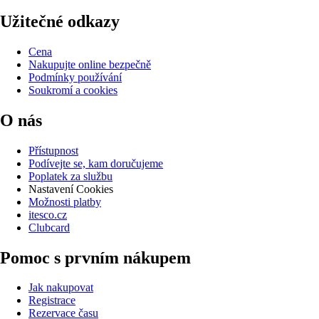
Užitečné odkazy
Cena
Nakupujte online bezpečně
Podmínky používání
Soukromí a cookies
O nás
Přístupnost
Podívejte se, kam doručujeme
Poplatek za službu
Nastavení Cookies
Možnosti platby
itesco.cz
Clubcard
Pomoc s prvním nákupem
Jak nakupovat
Registrace
Rezervace času