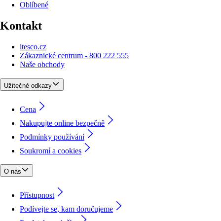
Oblíbené
Kontakt
itesco.cz
Zákaznické centrum - 800 222 555
Naše obchody
Užitečné odkazy
Cena
Nakupujte online bezpečně
Podmínky používání
Soukromí a cookies
O nás
Přístupnost
Podívejte se, kam doručujeme