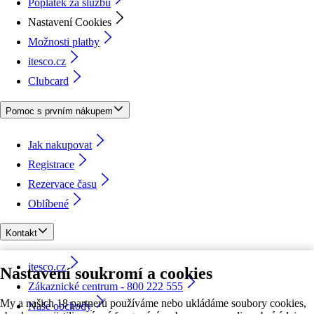
Poplatek za službu
Nastavení Cookies
Možnosti platby
itesco.cz
Clubcard
Pomoc s prvním nákupem
Jak nakupovat
Registrace
Rezervace času
Oblíbené
Kontakt
itesco.cz
Nastavení soukromí a cookies
Zákaznické centrum - 800 222 555
My a našich 18 partnerů používáme nebo ukládáme soubory cookies,
Naše obchody