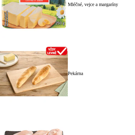
Mléčné, vejce a margaríny
Pekárna