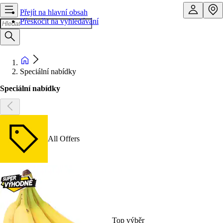
Přejít na hlavní obsah
Přeskočit na vyhledávání
Speciální nabídky
Speciální nabídky
All Offers
Top výběr