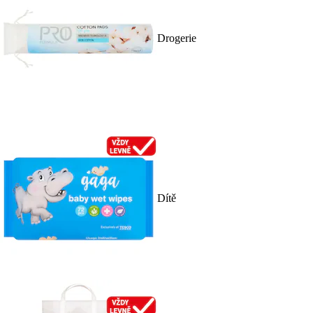
Drogerie
Dítě