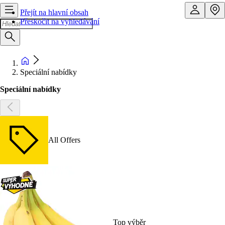
Přejít na hlavní obsah
Přeskočit na vyhledávání
Speciální nabídky
Speciální nabídky
All Offers
Top výběr