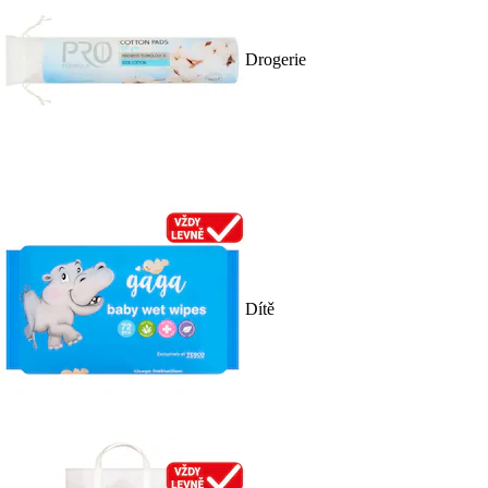
Drogerie
Dítě