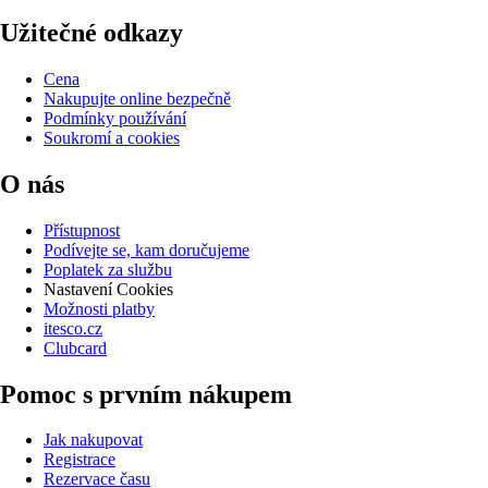
Užitečné odkazy
Cena
Nakupujte online bezpečně
Podmínky používání
Soukromí a cookies
O nás
Přístupnost
Podívejte se, kam doručujeme
Poplatek za službu
Nastavení Cookies
Možnosti platby
itesco.cz
Clubcard
Pomoc s prvním nákupem
Jak nakupovat
Registrace
Rezervace času