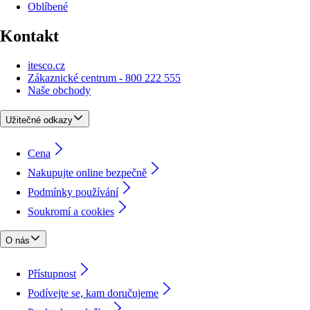
Oblíbené
Kontakt
itesco.cz
Zákaznické centrum - 800 222 555
Naše obchody
Užitečné odkazy
Cena
Nakupujte online bezpečně
Podmínky používání
Soukromí a cookies
O nás
Přístupnost
Podívejte se, kam doručujeme