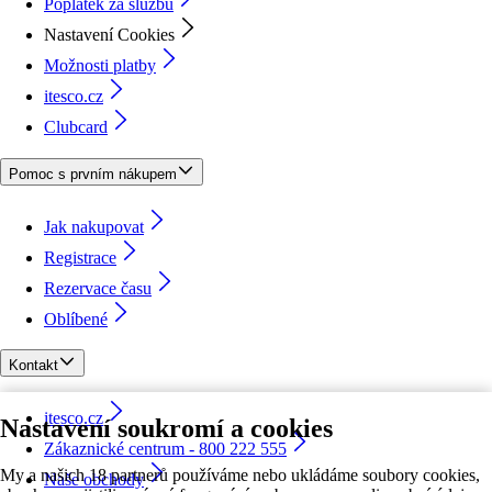
Poplatek za službu
Nastavení Cookies
Možnosti platby
itesco.cz
Clubcard
Pomoc s prvním nákupem
Jak nakupovat
Registrace
Rezervace času
Oblíbené
Kontakt
itesco.cz
Nastavení soukromí a cookies
Zákaznické centrum - 800 222 555
My a našich 18 partnerů používáme nebo ukládáme soubory cookies,
Naše obchody