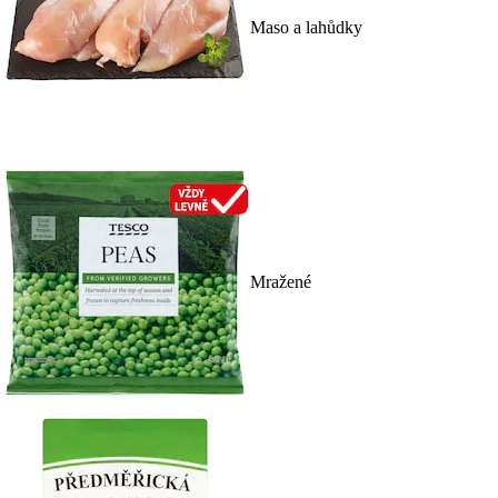
Maso a lahůdky
Mražené