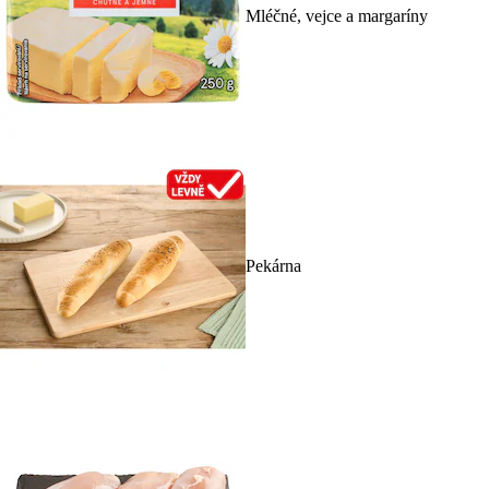
Mléčné, vejce a margaríny
Pekárna