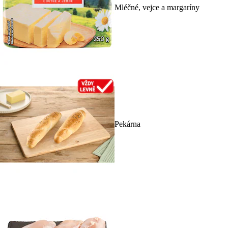
Mléčné, vejce a margaríny
Pekárna