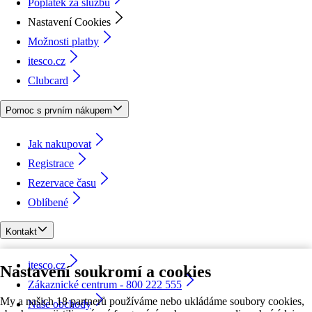
Poplatek za službu
Nastavení Cookies
Možnosti platby
itesco.cz
Clubcard
Pomoc s prvním nákupem
Jak nakupovat
Registrace
Rezervace času
Oblíbené
Kontakt
itesco.cz
Nastavení soukromí a cookies
Zákaznické centrum - 800 222 555
My a našich 18 partnerů používáme nebo ukládáme soubory cookies,
Naše obchody