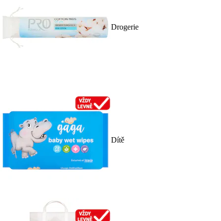
Drogerie
Dítě