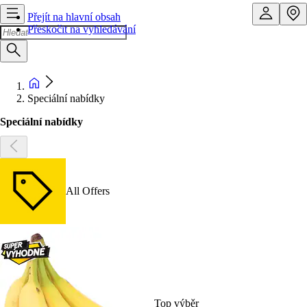
Přejít na hlavní obsah
Přeskočit na vyhledávání
Speciální nabídky
Speciální nabídky
All Offers
Top výběr