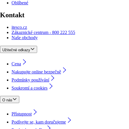
Oblíbené
Kontakt
itesco.cz
Zákaznické centrum - 800 222 555
Naše obchody
Užitečné odkazy
Cena
Nakupujte online bezpečně
Podmínky používání
Soukromí a cookies
O nás
Přístupnost
Podívejte se, kam doručujeme