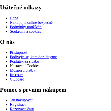
Užitečné odkazy
Cena
Nakupujte online bezpečně
Podmínky používání
Soukromí a cookies
O nás
Přístupnost
Podívejte se, kam doručujeme
Poplatek za službu
Nastavení Cookies
Možnosti platby
itesco.cz
Clubcard
Pomoc s prvním nákupem
Jak nakupovat
Registrace
Rezervace času