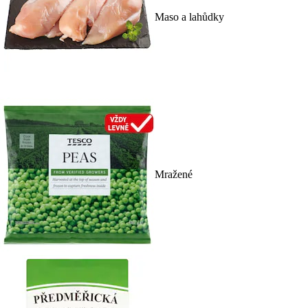
Maso a lahůdky
Mražené