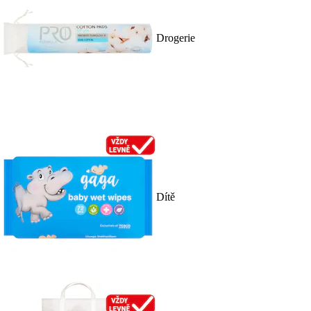
Drogerie
Dítě