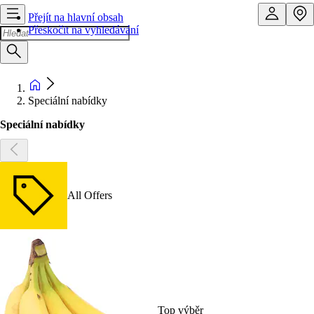
Přejít na hlavní obsah
Přeskočit na vyhledávání
Speciální nabídky
Speciální nabídky
All Offers
Top výběr