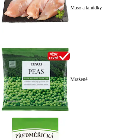
Maso a lahůdky
Mražené