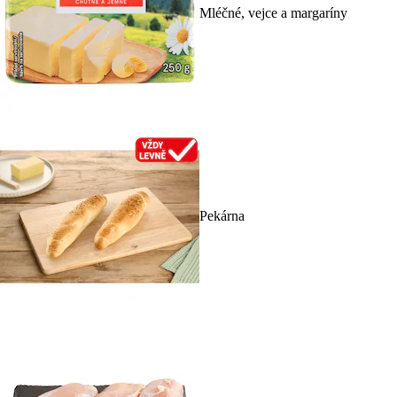
Mléčné, vejce a margaríny
Pekárna