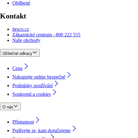
Oblíbené
Kontakt
itesco.cz
Zákaznické centrum - 800 222 555
Naše obchody
Užitečné odkazy
Cena
Nakupujte online bezpečně
Podmínky používání
Soukromí a cookies
O nás
Přístupnost
Podívejte se, kam doručujeme