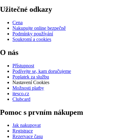
Užitečné odkazy
Cena
Nakupujte online bezpečně
Podmínky používání
Soukromí a cookies
O nás
Přístupnost
Podívejte se, kam doručujeme
Poplatek za službu
Nastavení Cookies
Možnosti platby
itesco.cz
Clubcard
Pomoc s prvním nákupem
Jak nakupovat
Registrace
Rezervace času