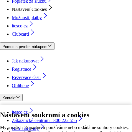
Poplatek za službu
Nastavení Cookies
Možnosti platby
itesco.cz
Clubcard
Pomoc s prvním nákupem
Jak nakupovat
Registrace
Rezervace času
Oblíbené
Kontakt
itesco.cz
Nastavení soukromí a cookies
Zákaznické centrum - 800 222 555
My a našich 18 partnerů používáme nebo ukládáme soubory cookies,
Naše obchody