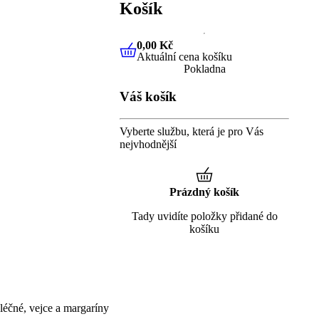
Košík
0,00 Kč
Aktuální cena košíku
0,00 Kč
Aktuální cena košíku
Pokladna
Váš košík
Vyberte službu, která je pro Vás
nejvhodnější
Prázdný košík
Tady uvidíte položky přidané do
košíku
éčné, vejce a margaríny