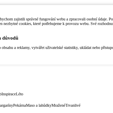
ychom zajistili správné fungování webu a zpracovali osobní údaje. P
en nezbytné cookies, které potřebujeme k provozu webu. Své rozhodnu
ch důvodů
bsahu a reklamy, vytvářet uživatelské statistiky, ukládat nebo přistup
b
Inspirace
Léto
argaríny
Pekárna
Maso a lahůdky
Mražené
Trvanlivé