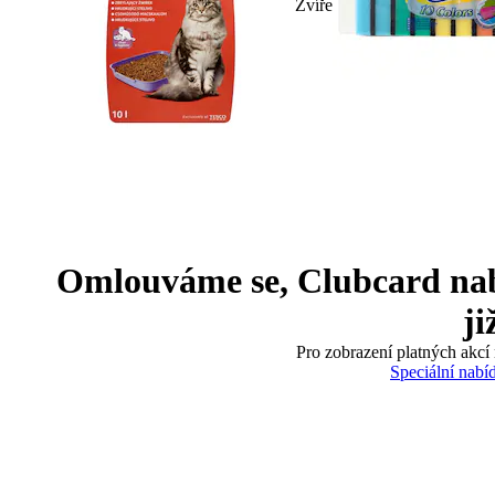
Zvíře
Omlouváme se, Clubcard nabíd
ji
Pro zobrazení platných akcí 
Speciální nabí