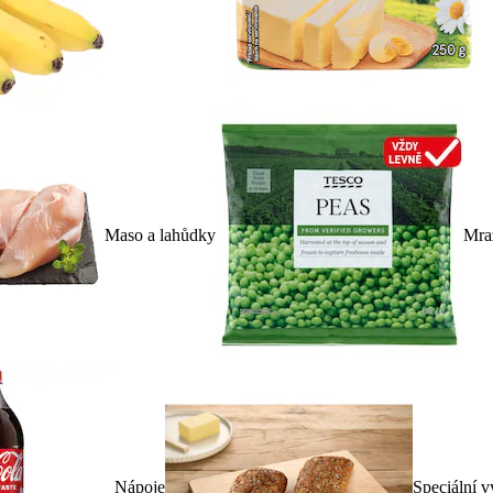
Maso a lahůdky
Mra
Nápoje
Speciální v