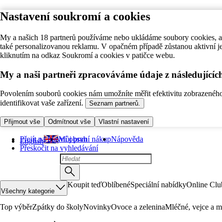
Nastavení soukromí a cookies
My a našich 18 partnerů používáme nebo ukládáme soubory cookies, ab
také personalizovanou reklamu. V opačném případě zůstanou aktivní j
kliknutím na odkaz Soukromí a cookies v patičce webu.
My a naši partneři zpracováváme údaje z následující
Povolením souborů cookies nám umožníte měřit efektivitu zobrazeného o
identifikovat vaše zařízení.
Seznam partnerů.
Přijmout vše
Odmítnout vše
Vlastní nastavení
Přejít na hlavní obsah
Můj první nákup
Nápověda
English
Přeskočit na vyhledávání
Koupit teď
Oblíbené
Speciální nabídky
Online Clu
Všechny kategorie
Top výběr
Zpátky do školy
Novinky
Ovoce a zelenina
Mléčné, vejce a m