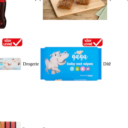
Drogerie
Dítě