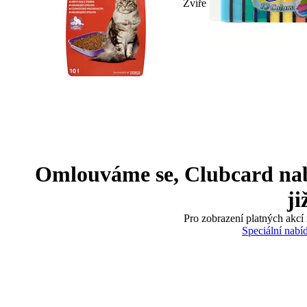
Zvíře
Omlouváme se, Clubcard nabíd
ji
Pro zobrazení platných akcí 
Speciální nabí