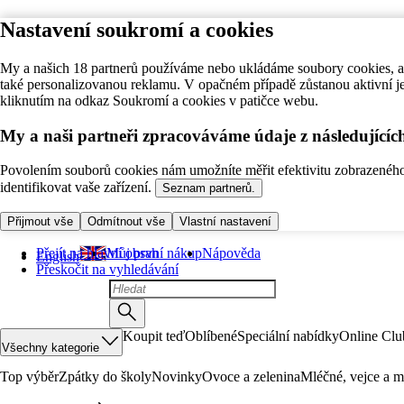
Nastavení soukromí a cookies
My a našich 18 partnerů používáme nebo ukládáme soubory cookies, ab
také personalizovanou reklamu. V opačném případě zůstanou aktivní j
kliknutím na odkaz Soukromí a cookies v patičce webu.
My a naši partneři zpracováváme údaje z následující
Povolením souborů cookies nám umožníte měřit efektivitu zobrazeného o
identifikovat vaše zařízení.
Seznam partnerů.
Přijmout vše
Odmítnout vše
Vlastní nastavení
Přejít na hlavní obsah
Můj první nákup
Nápověda
English
Přeskočit na vyhledávání
Koupit teď
Oblíbené
Speciální nabídky
Online Clu
Všechny kategorie
Top výběr
Zpátky do školy
Novinky
Ovoce a zelenina
Mléčné, vejce a m