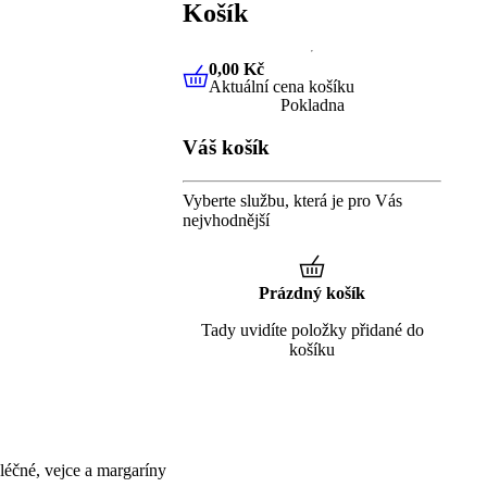
Košík
0,00 Kč
Aktuální cena košíku
0,00 Kč
Aktuální cena košíku
Pokladna
Váš košík
Vyberte službu, která je pro Vás
nejvhodnější
Prázdný košík
Tady uvidíte položky přidané do
košíku
éčné, vejce a margaríny