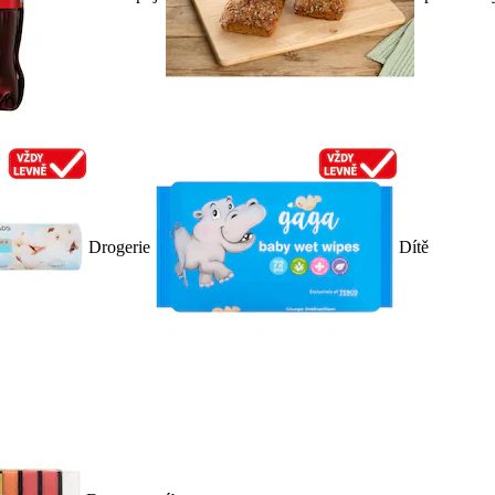
Drogerie
Dítě