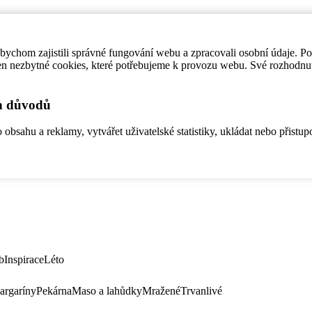
ychom zajistili správné fungování webu a zpracovali osobní údaje. P
en nezbytné cookies, které potřebujeme k provozu webu. Své rozhodnu
ch důvodů
bsahu a reklamy, vytvářet uživatelské statistiky, ukládat nebo přistup
b
Inspirace
Léto
argaríny
Pekárna
Maso a lahůdky
Mražené
Trvanlivé