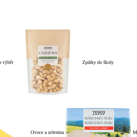
p výběr
Zpátky do školy
Ovoce a zelenina
Ml