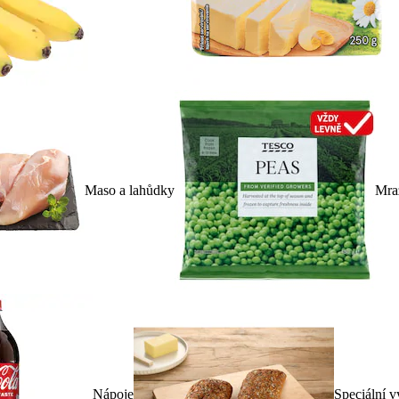
Maso a lahůdky
Mra
Nápoje
Speciální v