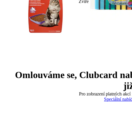
Zvíře
Omlouváme se, Clubcard nabíd
ji
Pro zobrazení platných akcí 
Speciální nabí