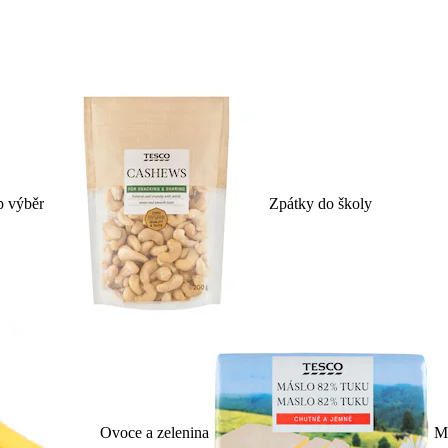
p výběr
Zpátky do školy
Ovoce a zelenina
Ml