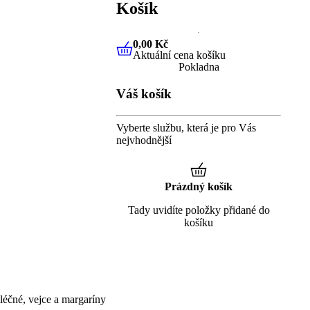
Košík
0,00 Kč
Aktuální cena košíku
0,00 Kč
Aktuální cena košíku
Pokladna
Váš košík
Vyberte službu, která je pro Vás
nejvhodnější
Prázdný košík
Tady uvidíte položky přidané do
košíku
éčné, vejce a margaríny