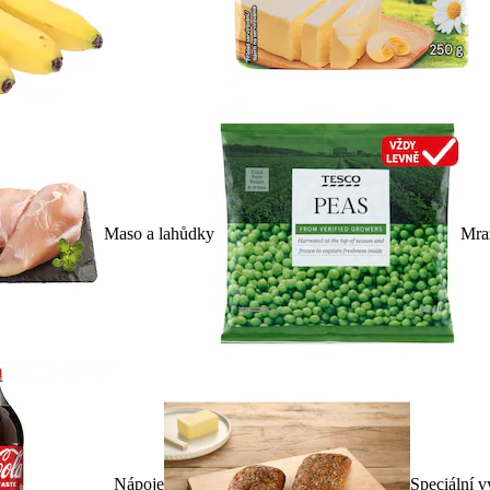
Maso a lahůdky
Mra
Nápoje
Speciální v