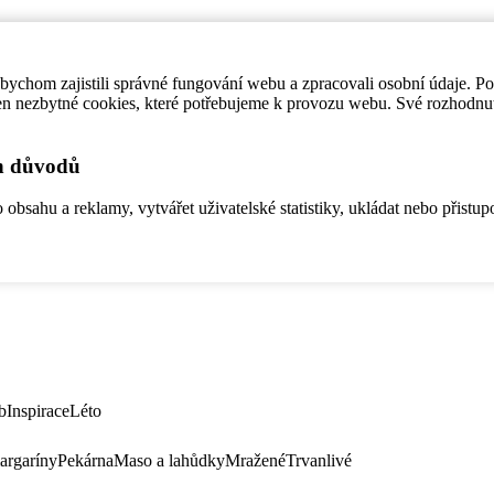
ychom zajistili správné fungování webu a zpracovali osobní údaje. P
en nezbytné cookies, které potřebujeme k provozu webu. Své rozhodnu
ch důvodů
bsahu a reklamy, vytvářet uživatelské statistiky, ukládat nebo přistup
b
Inspirace
Léto
argaríny
Pekárna
Maso a lahůdky
Mražené
Trvanlivé