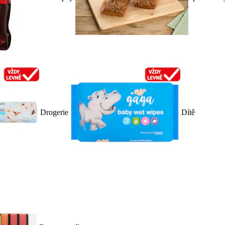
Drogerie
Dítě