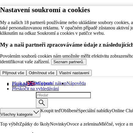
Nastavení soukromí a cookies
My a našich 18 partnerů používáme nebo ukládáme soubory cookies, ab
také personalizovanou reklamu. V opačném případě zůstanou aktivní j
kliknutím na odkaz Soukromí a cookies v patičce webu.
My a naši partneři zpracováváme údaje z následující
Povolením souborů cookies nám umožníte měřit efektivitu zobrazeného o
identifikovat vaše zařízení.
Seznam partnerů.
Přijmout vše
Odmítnout vše
Vlastní nastavení
Přejít na hlavní obsah
Můj první nákup
Nápověda
English
Přeskočit na vyhledávání
Koupit teď
Oblíbené
Speciální nabídky
Online Clu
Všechny kategorie
Top výběr
Zpátky do školy
Novinky
Ovoce a zelenina
Mléčné, vejce a m