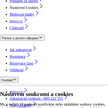
Poplatek za službu
Nastavení Cookies
Možnosti platby
itesco.cz
Clubcard
Pomoc s prvním nákupem
Jak nakupovat
Registrace
Rezervace času
Oblíbené
Kontakt
itesco.cz
Nastavení soukromí a cookies
Zákaznické centrum - 800 222 555
My a našich 18 partnerů používáme nebo ukládáme soubory cookies,
Naše obchody