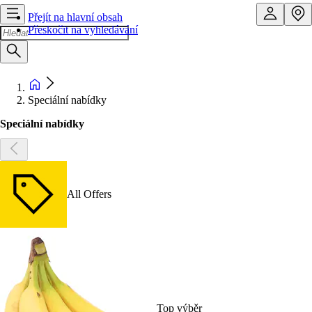
Přejít na hlavní obsah
Přeskočit na vyhledávání
Speciální nabídky
Speciální nabídky
All Offers
Top výběr