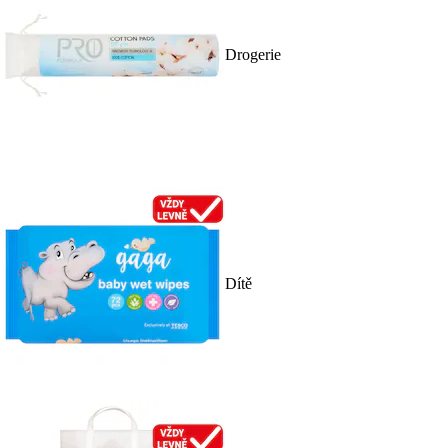
Drogerie
Dítě