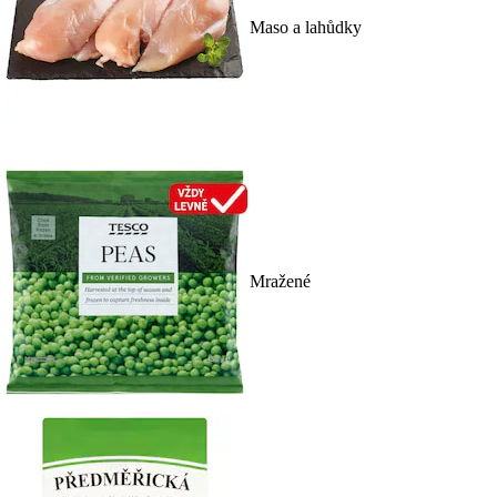
Maso a lahůdky
Mražené