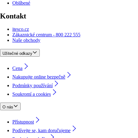
Oblíbené
Kontakt
itesco.cz
Zákaznické centrum - 800 222 555
Naše obchody
Užitečné odkazy
Cena
Nakupujte online bezpečně
Podmínky používání
Soukromí a cookies
O nás
Přístupnost
Podívejte se, kam doručujeme