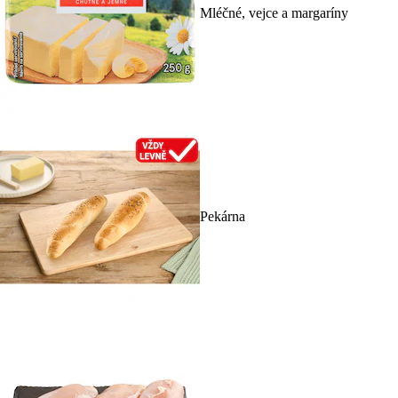
Mléčné, vejce a margaríny
Pekárna