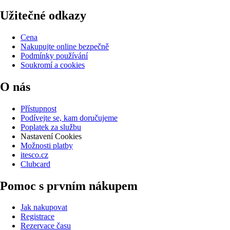
Užitečné odkazy
Cena
Nakupujte online bezpečně
Podmínky používání
Soukromí a cookies
O nás
Přístupnost
Podívejte se, kam doručujeme
Poplatek za službu
Nastavení Cookies
Možnosti platby
itesco.cz
Clubcard
Pomoc s prvním nákupem
Jak nakupovat
Registrace
Rezervace času