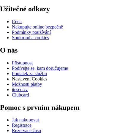
Užitečné odkazy
Cena
Nakupujte online bezpečně
Podmínky používání
Soukromí a cookies
O nás
Přístupnost
Podívejte se, kam doručujeme
Poplatek za službu
Nastavení Cookies
Možnosti platby
itesco.cz
Clubcard
Pomoc s prvním nákupem
Jak nakupovat
Registrace
Rezervace času