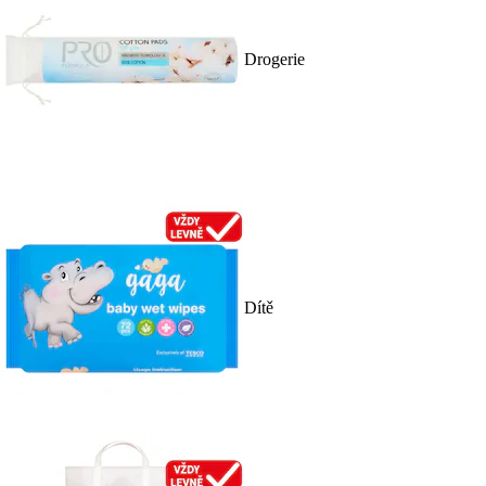
Drogerie
Dítě