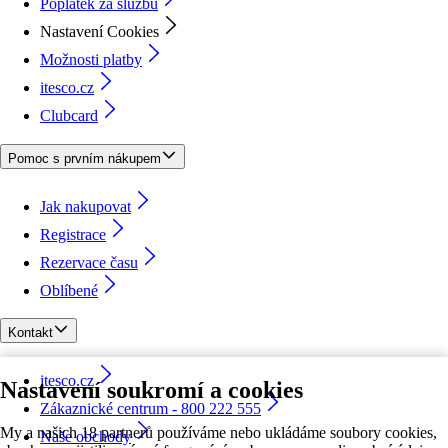
Poplatek za službu
Nastavení Cookies
Možnosti platby
itesco.cz
Clubcard
Pomoc s prvním nákupem
Jak nakupovat
Registrace
Rezervace času
Oblíbené
Kontakt
itesco.cz
Nastavení soukromí a cookies
Zákaznické centrum - 800 222 555
My a našich 18 partnerů používáme nebo ukládáme soubory cookies,
Naše obchody