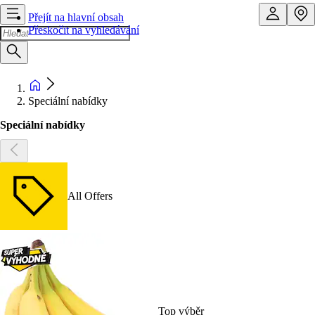
Přejít na hlavní obsah
Přeskočit na vyhledávání
Speciální nabídky
Speciální nabídky
All Offers
Top výběr