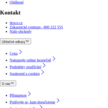
Oblíbené
Kontakt
itesco.cz
Zákaznické centrum - 800 222 555
Naše obchody
Užitečné odkazy
Cena
Nakupujte online bezpečně
Podmínky používání
Soukromí a cookies
O nás
Přístupnost
Podívejte se, kam doručujeme