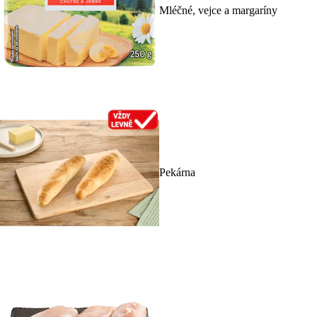
Mléčné, vejce a margaríny
Pekárna