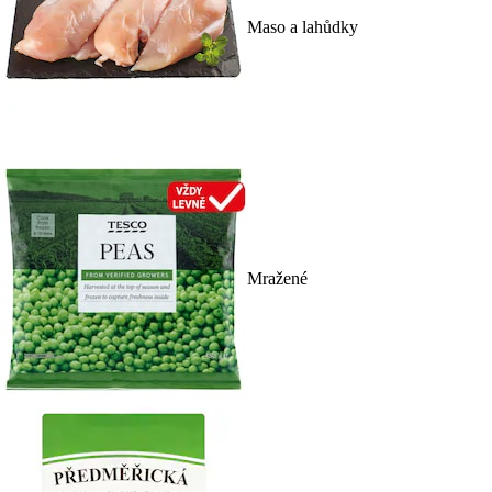
Maso a lahůdky
Mražené