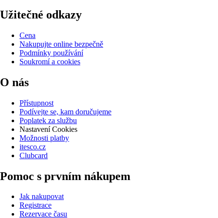
Užitečné odkazy
Cena
Nakupujte online bezpečně
Podmínky používání
Soukromí a cookies
O nás
Přístupnost
Podívejte se, kam doručujeme
Poplatek za službu
Nastavení Cookies
Možnosti platby
itesco.cz
Clubcard
Pomoc s prvním nákupem
Jak nakupovat
Registrace
Rezervace času