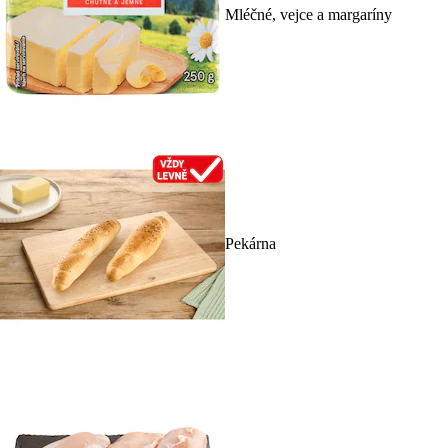
Mléčné, vejce a margaríny
Pekárna