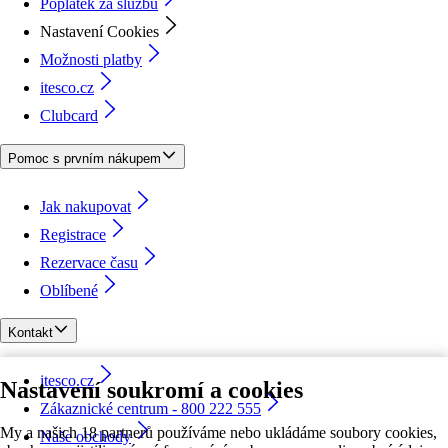
Poplatek za službu
Nastavení Cookies
Možnosti platby
itesco.cz
Clubcard
Pomoc s prvním nákupem
Jak nakupovat
Registrace
Rezervace času
Oblíbené
Kontakt
itesco.cz
Nastavení soukromí a cookies
Zákaznické centrum - 800 222 555
My a našich 18 partnerů používáme nebo ukládáme soubory cookies,
Naše obchody