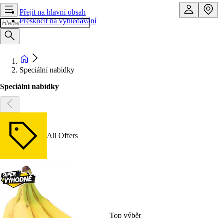
Přejít na hlavní obsah
Přeskočit na vyhledávání
Speciální nabídky
Speciální nabídky
All Offers
Top výběr