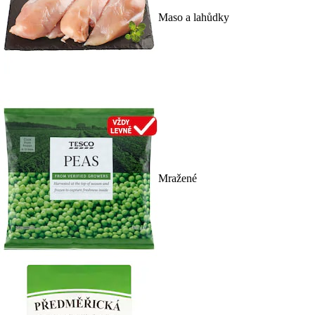
Maso a lahůdky
Mražené