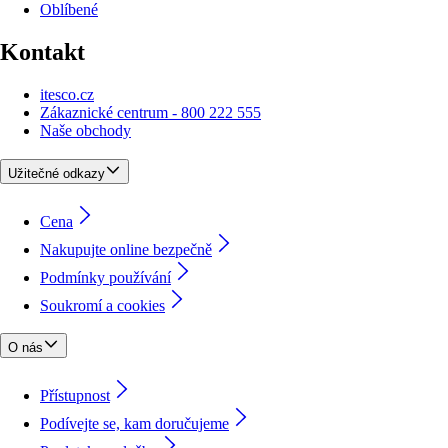
Oblíbené
Kontakt
itesco.cz
Zákaznické centrum - 800 222 555
Naše obchody
Užitečné odkazy
Cena
Nakupujte online bezpečně
Podmínky používání
Soukromí a cookies
O nás
Přístupnost
Podívejte se, kam doručujeme