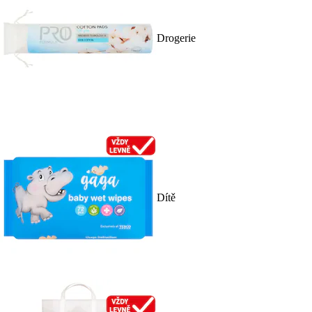
Drogerie
Dítě