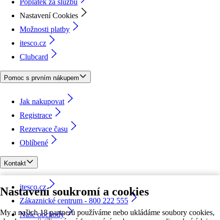
Poplatek za službu
Nastavení Cookies
Možnosti platby
itesco.cz
Clubcard
Pomoc s prvním nákupem
Jak nakupovat
Registrace
Rezervace času
Oblíbené
Kontakt
itesco.cz
Nastavení soukromí a cookies
Zákaznické centrum - 800 222 555
My a našich 18 partnerů používáme nebo ukládáme soubory cookies,
Naše obchody