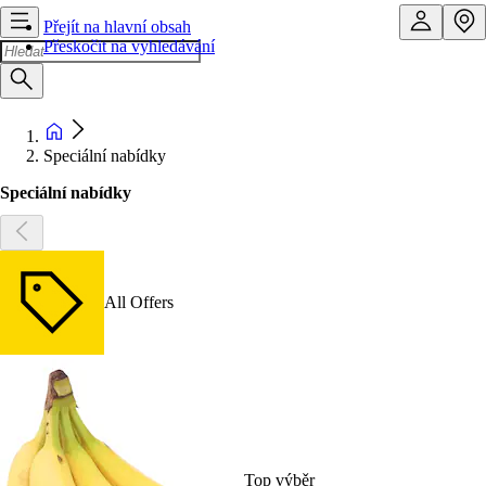
Přejít na hlavní obsah
Přeskočit na vyhledávání
Speciální nabídky
Speciální nabídky
All Offers
Top výběr