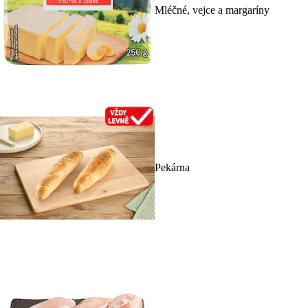
Mléčné, vejce a margaríny
Pekárna