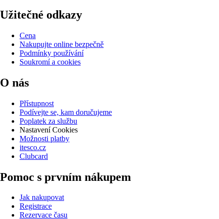
Užitečné odkazy
Cena
Nakupujte online bezpečně
Podmínky používání
Soukromí a cookies
O nás
Přístupnost
Podívejte se, kam doručujeme
Poplatek za službu
Nastavení Cookies
Možnosti platby
itesco.cz
Clubcard
Pomoc s prvním nákupem
Jak nakupovat
Registrace
Rezervace času