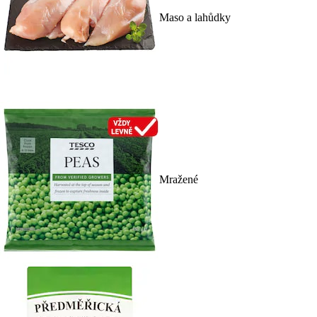
Maso a lahůdky
Mražené