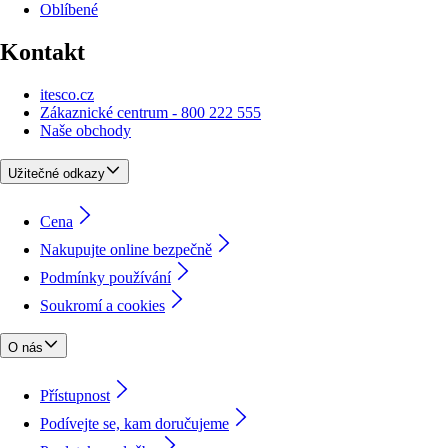
Oblíbené
Kontakt
itesco.cz
Zákaznické centrum - 800 222 555
Naše obchody
Užitečné odkazy
Cena
Nakupujte online bezpečně
Podmínky používání
Soukromí a cookies
O nás
Přístupnost
Podívejte se, kam doručujeme