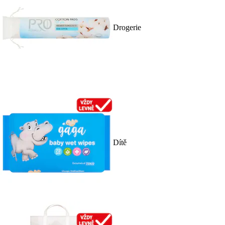
Drogerie
Dítě