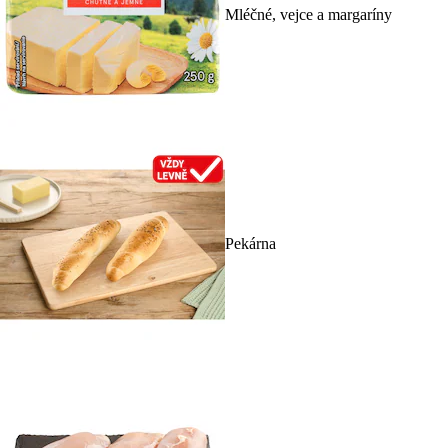
Mléčné, vejce a margaríny
Pekárna