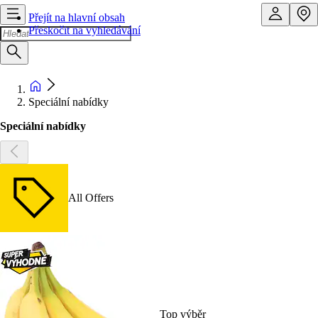
Přejít na hlavní obsah
Přeskočit na vyhledávání
Speciální nabídky
Speciální nabídky
All Offers
Top výběr