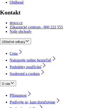
Oblíbené
Kontakt
itesco.cz
Zákaznické centrum - 800 222 555
Naše obchody
Užitečné odkazy
Cena
Nakupujte online bezpečně
Podmínky používání
Soukromí a cookies
O nás
Přístupnost
Podívejte se, kam doručujeme