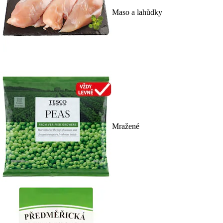
Maso a lahůdky
Mražené