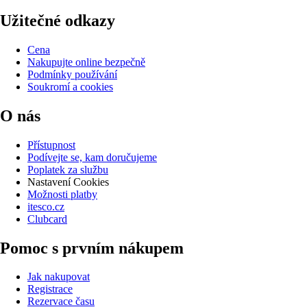
Užitečné odkazy
Cena
Nakupujte online bezpečně
Podmínky používání
Soukromí a cookies
O nás
Přístupnost
Podívejte se, kam doručujeme
Poplatek za službu
Nastavení Cookies
Možnosti platby
itesco.cz
Clubcard
Pomoc s prvním nákupem
Jak nakupovat
Registrace
Rezervace času