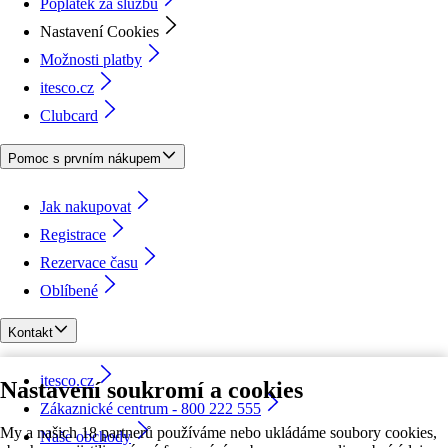
Poplatek za službu
Nastavení Cookies
Možnosti platby
itesco.cz
Clubcard
Pomoc s prvním nákupem
Jak nakupovat
Registrace
Rezervace času
Oblíbené
Kontakt
itesco.cz
Nastavení soukromí a cookies
Zákaznické centrum - 800 222 555
My a našich 18 partnerů používáme nebo ukládáme soubory cookies,
Naše obchody