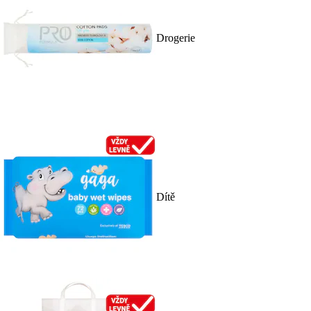
Drogerie
Dítě