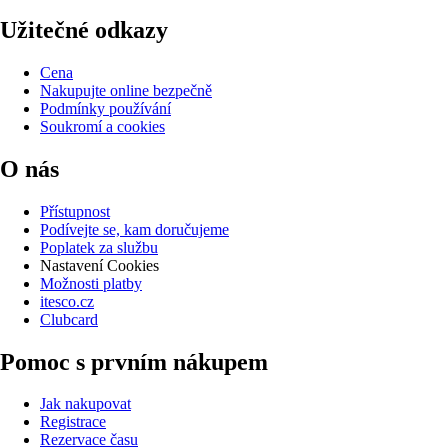
Užitečné odkazy
Cena
Nakupujte online bezpečně
Podmínky používání
Soukromí a cookies
O nás
Přístupnost
Podívejte se, kam doručujeme
Poplatek za službu
Nastavení Cookies
Možnosti platby
itesco.cz
Clubcard
Pomoc s prvním nákupem
Jak nakupovat
Registrace
Rezervace času