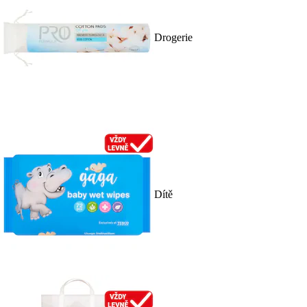
Drogerie
Dítě