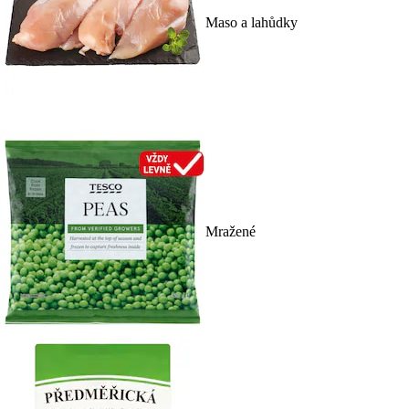
Maso a lahůdky
Mražené