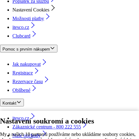
Poplatek za službu
Nastavení Cookies
Možnosti platby
itesco.cz
Clubcard
Pomoc s prvním nákupem
Jak nakupovat
Registrace
Rezervace času
Oblíbené
Kontakt
itesco.cz
Nastavení soukromí a cookies
Zákaznické centrum - 800 222 555
My a našich 18 partnerů používáme nebo ukládáme soubory cookies,
Naše obchody