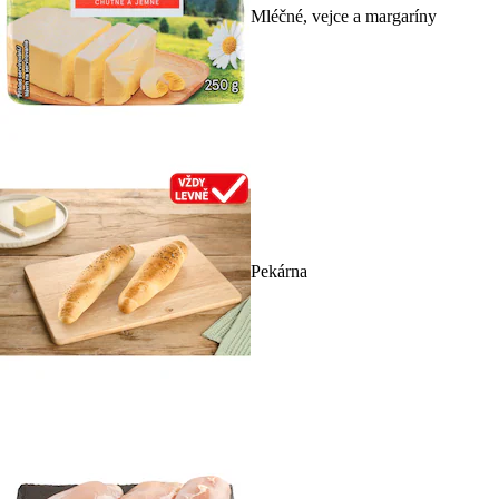
Mléčné, vejce a margaríny
Pekárna