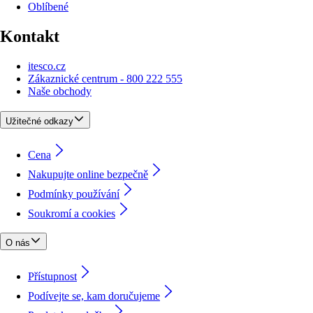
Oblíbené
Kontakt
itesco.cz
Zákaznické centrum - 800 222 555
Naše obchody
Užitečné odkazy
Cena
Nakupujte online bezpečně
Podmínky používání
Soukromí a cookies
O nás
Přístupnost
Podívejte se, kam doručujeme