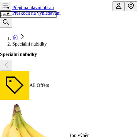
Přejít na hlavní obsah
Přeskočit na vyhledávání
Speciální nabídky
Speciální nabídky
All Offers
Top výběr