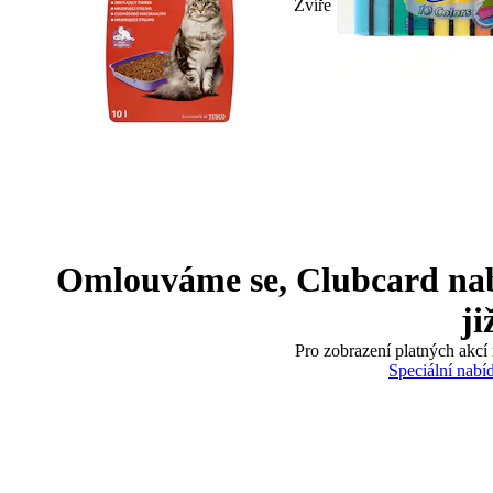
Zvíře
Omlouváme se, Clubcard nabíd
ji
Pro zobrazení platných akcí 
Speciální nabí