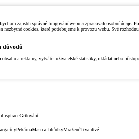
ychom zajistili správné fungování webu a zpracovali osobní údaje. P
en nezbytné cookies, které potřebujeme k provozu webu. Své rozhodnu
ch důvodů
bsahu a reklamy, vytvářet uživatelské statistiky, ukládat nebo přistup
b
Inspirace
Grilování
argaríny
Pekárna
Maso a lahůdky
Mražené
Trvanlivé