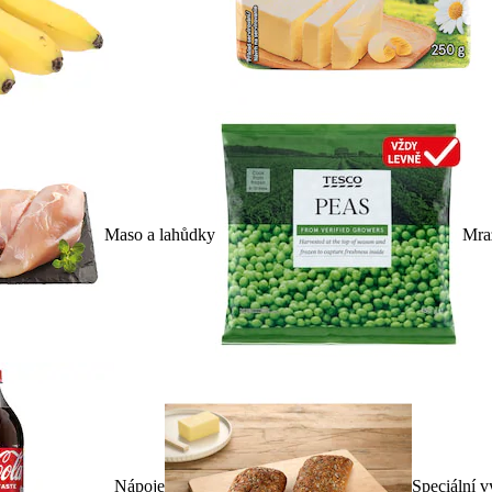
Maso a lahůdky
Mra
Nápoje
Speciální v