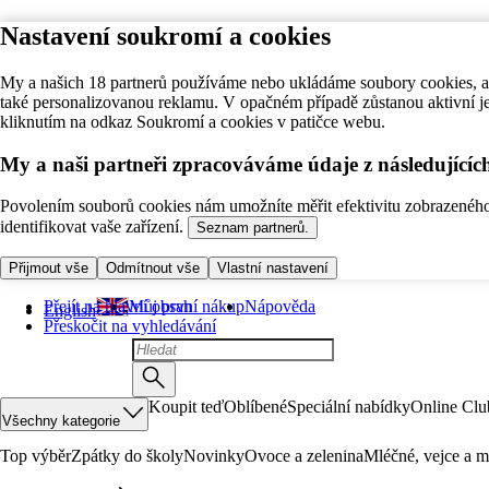
Nastavení soukromí a cookies
My a našich 18 partnerů používáme nebo ukládáme soubory cookies, ab
také personalizovanou reklamu. V opačném případě zůstanou aktivní j
kliknutím na odkaz Soukromí a cookies v patičce webu.
My a naši partneři zpracováváme údaje z následující
Povolením souborů cookies nám umožníte měřit efektivitu zobrazeného o
identifikovat vaše zařízení.
Seznam partnerů.
Přijmout vše
Odmítnout vše
Vlastní nastavení
Přejít na hlavní obsah
Můj první nákup
Nápověda
English
Přeskočit na vyhledávání
Koupit teď
Oblíbené
Speciální nabídky
Online Clu
Všechny kategorie
Top výběr
Zpátky do školy
Novinky
Ovoce a zelenina
Mléčné, vejce a m