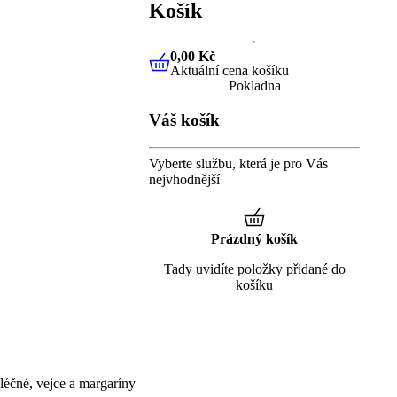
Košík
0,00 Kč
Aktuální cena košíku
0,00 Kč
Aktuální cena košíku
Pokladna
Váš košík
Vyberte službu, která je pro Vás
nejvhodnější
Prázdný košík
Tady uvidíte položky přidané do
košíku
éčné, vejce a margaríny