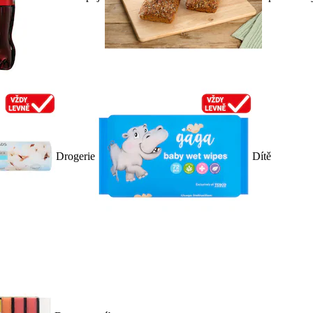
Drogerie
Dítě