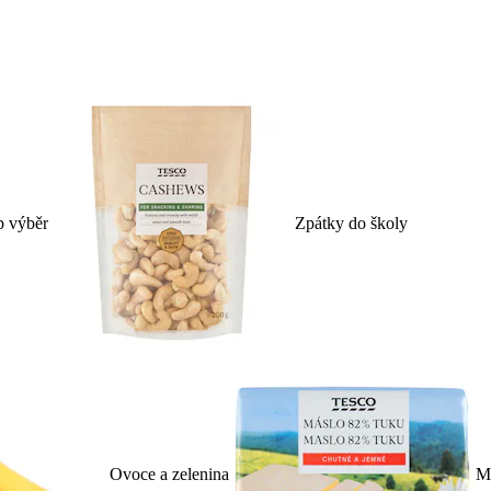
p výběr
Zpátky do školy
Ovoce a zelenina
Ml