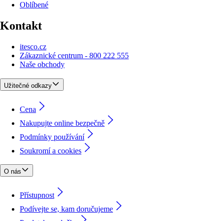
Oblíbené
Kontakt
itesco.cz
Zákaznické centrum - 800 222 555
Naše obchody
Užitečné odkazy
Cena
Nakupujte online bezpečně
Podmínky používání
Soukromí a cookies
O nás
Přístupnost
Podívejte se, kam doručujeme