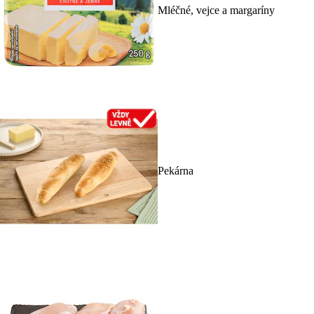
Mléčné, vejce a margaríny
Pekárna