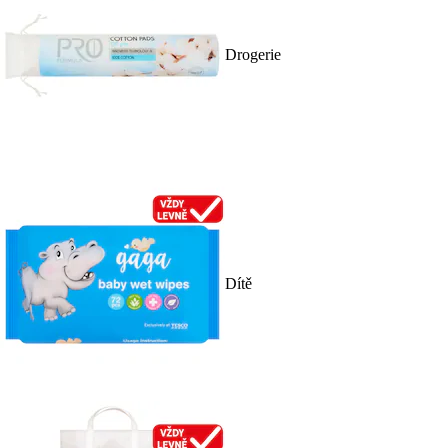
Drogerie
Dítě