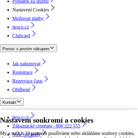
Poplatek za službu
Nastavení Cookies
Možnosti platby
itesco.cz
Clubcard
Pomoc s prvním nákupem
Jak nakupovat
Registrace
Rezervace času
Oblíbené
Kontakt
itesco.cz
Nastavení soukromí a cookies
Zákaznické centrum - 800 222 555
My a našich 18 partnerů používáme nebo ukládáme soubory cookies,
Naše obchody