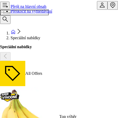
Přejít na hlavní obsah
Přeskočit na vyhledávání
Speciální nabídky
Speciální nabídky
All Offers
Top výběr