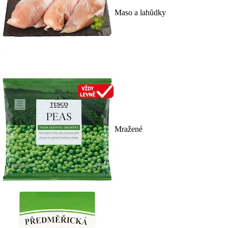
Maso a lahůdky
Mražené