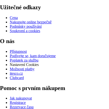
Užitečné odkazy
Cena
Nakupujte online bezpečně
Podmínky používání
Soukromí a cookies
O nás
Přístupnost
Podívejte se, kam doručujeme
Poplatek za službu
Nastavení Cookies
Možnosti platby
itesco.cz
Clubcard
Pomoc s prvním nákupem
Jak nakupovat
Registrace
Rezervace času