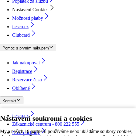
Poplatek za službu
Nastavení Cookies
Možnosti platby
itesco.cz
Clubcard
Pomoc s prvním nákupem
Jak nakupovat
Registrace
Rezervace času
Oblíbené
Kontakt
itesco.cz
Nastavení soukromí a cookies
Zákaznické centrum - 800 222 555
My a našich 18 partnerů používáme nebo ukládáme soubory cookies,
Naše obchody