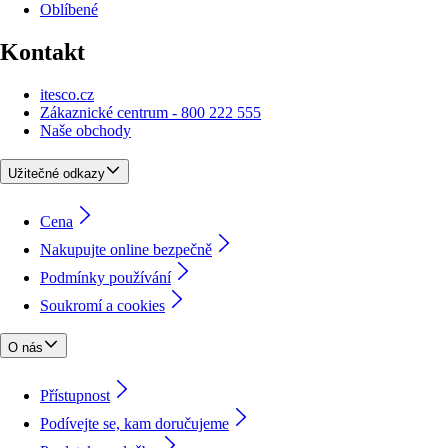
Oblíbené
Kontakt
itesco.cz
Zákaznické centrum - 800 222 555
Naše obchody
Užitečné odkazy
Cena
Nakupujte online bezpečně
Podmínky používání
Soukromí a cookies
O nás
Přístupnost
Podívejte se, kam doručujeme