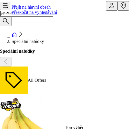
Přejít na hlavní obsah
Přeskočit na vyhledávání
Speciální nabídky
Speciální nabídky
All Offers
Top výběr