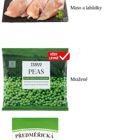
Maso a lahůdky
Mražené