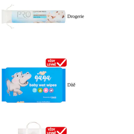
Drogerie
Dítě