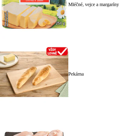
Mléčné, vejce a margaríny
Pekárna