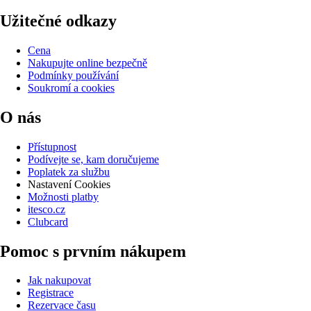
Užitečné odkazy
Cena
Nakupujte online bezpečně
Podmínky používání
Soukromí a cookies
O nás
Přístupnost
Podívejte se, kam doručujeme
Poplatek za službu
Nastavení Cookies
Možnosti platby
itesco.cz
Clubcard
Pomoc s prvním nákupem
Jak nakupovat
Registrace
Rezervace času