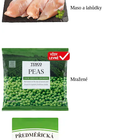
Maso a lahůdky
Mražené