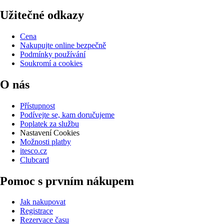
Užitečné odkazy
Cena
Nakupujte online bezpečně
Podmínky používání
Soukromí a cookies
O nás
Přístupnost
Podívejte se, kam doručujeme
Poplatek za službu
Nastavení Cookies
Možnosti platby
itesco.cz
Clubcard
Pomoc s prvním nákupem
Jak nakupovat
Registrace
Rezervace času