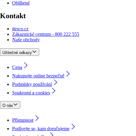
Oblíbené
Kontakt
itesco.cz
Zákaznické centrum - 800 222 555
Naše obchody
Užitečné odkazy
Cena
Nakupujte online bezpečně
Podmínky používání
Soukromí a cookies
O nás
Přístupnost
Podívejte se, kam doručujeme