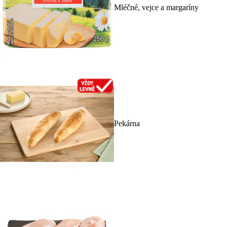
Mléčné, vejce a margaríny
Pekárna