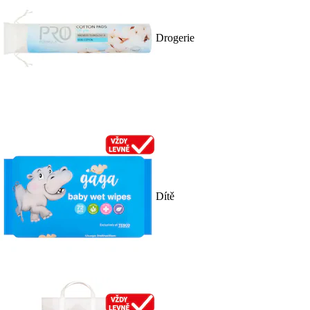
Drogerie
Dítě