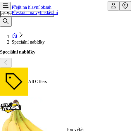
Přejít na hlavní obsah
Přeskočit na vyhledávání
Speciální nabídky
Speciální nabídky
All Offers
Top výběr