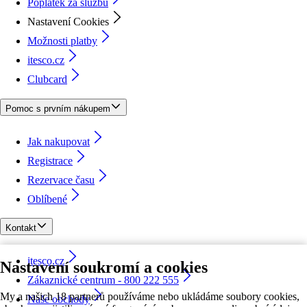
Poplatek za službu
Nastavení Cookies
Možnosti platby
itesco.cz
Clubcard
Pomoc s prvním nákupem
Jak nakupovat
Registrace
Rezervace času
Oblíbené
Kontakt
itesco.cz
Nastavení soukromí a cookies
Zákaznické centrum - 800 222 555
My a našich 18 partnerů používáme nebo ukládáme soubory cookies,
Naše obchody