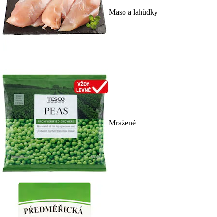
Maso a lahůdky
Mražené