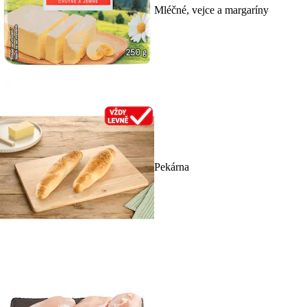
Mléčné, vejce a margaríny
Pekárna