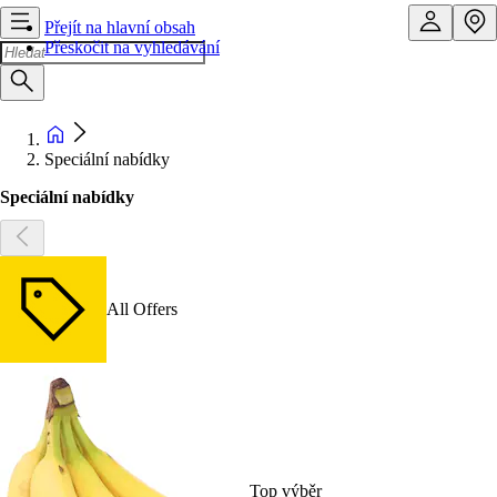
Přejít na hlavní obsah
Přeskočit na vyhledávání
Speciální nabídky
Speciální nabídky
All Offers
Top výběr