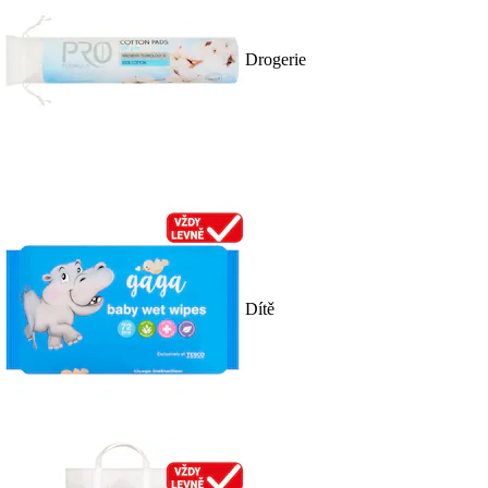
Drogerie
Dítě