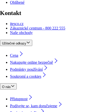
Oblíbené
Kontakt
itesco.cz
Zákaznické centrum - 800 222 555
Naše obchody
Užitečné odkazy
Cena
Nakupujte online bezpečně
Podmínky používání
Soukromí a cookies
O nás
Přístupnost
Podívejte se, kam doručujeme