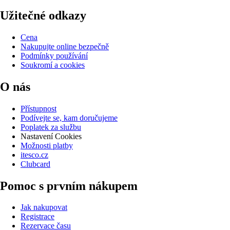
Užitečné odkazy
Cena
Nakupujte online bezpečně
Podmínky používání
Soukromí a cookies
O nás
Přístupnost
Podívejte se, kam doručujeme
Poplatek za službu
Nastavení Cookies
Možnosti platby
itesco.cz
Clubcard
Pomoc s prvním nákupem
Jak nakupovat
Registrace
Rezervace času