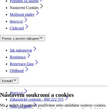
Poplatek za službu
Nastavení Cookies
Možnosti platby
itesco.cz
Clubcard
Pomoc s prvním nákupem
Jak nakupovat
Registrace
Rezervace času
Oblíbené
Kontakt
itesco.cz
Nastavení soukromí a cookies
Zákaznické centrum - 800 222 555
My a našich 18 partnerů používáme nebo ukládáme soubory cookies,
Naše obchody