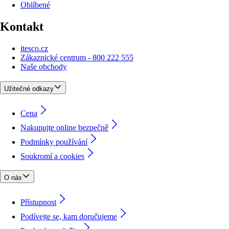
Oblíbené
Kontakt
itesco.cz
Zákaznické centrum - 800 222 555
Naše obchody
Užitečné odkazy
Cena
Nakupujte online bezpečně
Podmínky používání
Soukromí a cookies
O nás
Přístupnost
Podívejte se, kam doručujeme