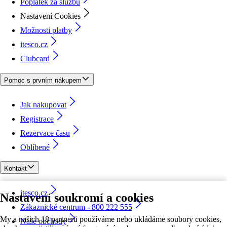
Poplatek za službu
Nastavení Cookies
Možnosti platby
itesco.cz
Clubcard
Pomoc s prvním nákupem
Jak nakupovat
Registrace
Rezervace času
Oblíbené
Kontakt
itesco.cz
Nastavení soukromí a cookies
Zákaznické centrum - 800 222 555
My a našich 18 partnerů používáme nebo ukládáme soubory cookies,
Naše obchody