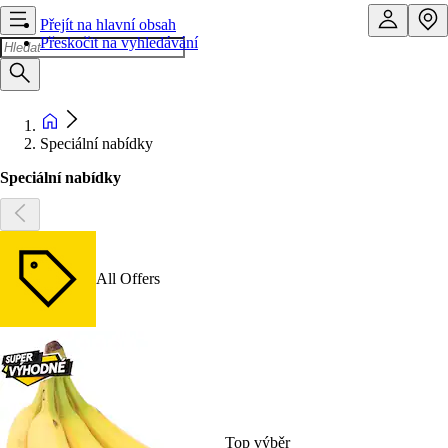
Přejít na hlavní obsah
Přeskočit na vyhledávání
Speciální nabídky
Speciální nabídky
All Offers
Top výběr