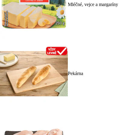
Mléčné, vejce a margaríny
Pekárna