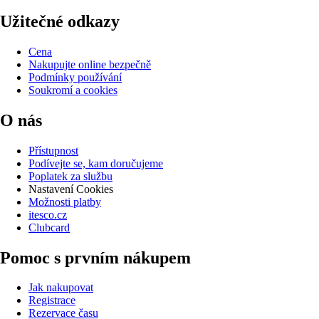
Užitečné odkazy
Cena
Nakupujte online bezpečně
Podmínky používání
Soukromí a cookies
O nás
Přístupnost
Podívejte se, kam doručujeme
Poplatek za službu
Nastavení Cookies
Možnosti platby
itesco.cz
Clubcard
Pomoc s prvním nákupem
Jak nakupovat
Registrace
Rezervace času