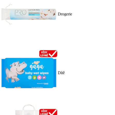
Drogerie
Dítě