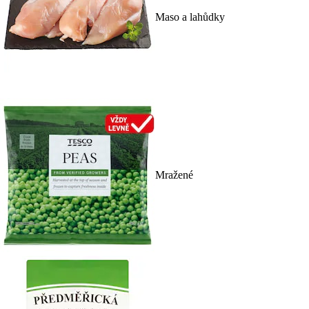
Maso a lahůdky
Mražené