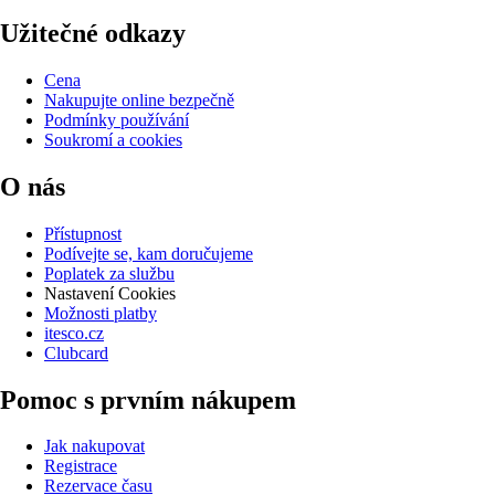
Užitečné odkazy
Cena
Nakupujte online bezpečně
Podmínky používání
Soukromí a cookies
O nás
Přístupnost
Podívejte se, kam doručujeme
Poplatek za službu
Nastavení Cookies
Možnosti platby
itesco.cz
Clubcard
Pomoc s prvním nákupem
Jak nakupovat
Registrace
Rezervace času