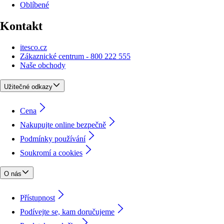
Oblíbené
Kontakt
itesco.cz
Zákaznické centrum - 800 222 555
Naše obchody
Užitečné odkazy
Cena
Nakupujte online bezpečně
Podmínky používání
Soukromí a cookies
O nás
Přístupnost
Podívejte se, kam doručujeme