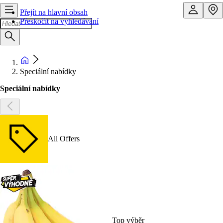
Přejít na hlavní obsah
Přeskočit na vyhledávání
Speciální nabídky
Speciální nabídky
All Offers
Top výběr