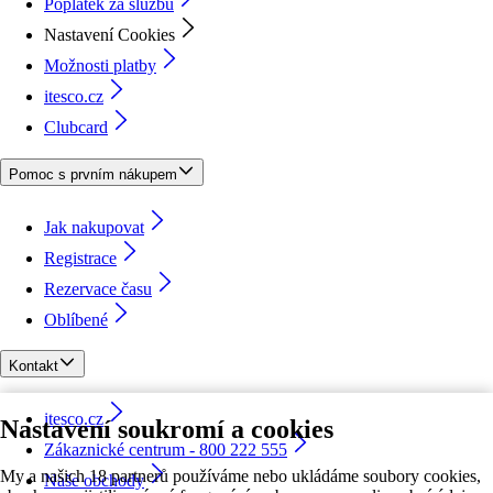
Poplatek za službu
Nastavení Cookies
Možnosti platby
itesco.cz
Clubcard
Pomoc s prvním nákupem
Jak nakupovat
Registrace
Rezervace času
Oblíbené
Kontakt
itesco.cz
Nastavení soukromí a cookies
Zákaznické centrum - 800 222 555
My a našich 18 partnerů používáme nebo ukládáme soubory cookies,
Naše obchody