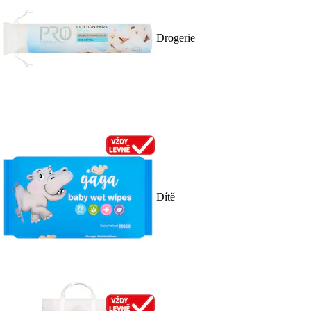
Drogerie
Dítě