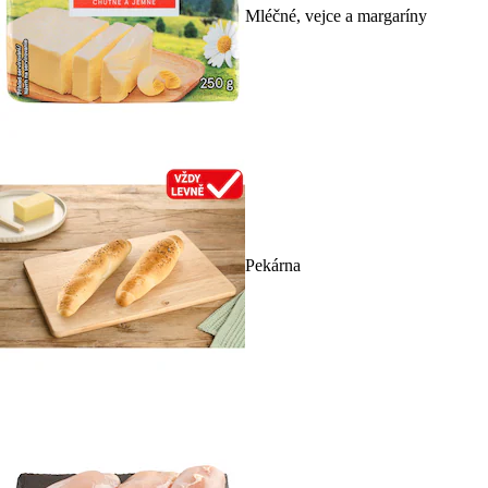
Mléčné, vejce a margaríny
Pekárna