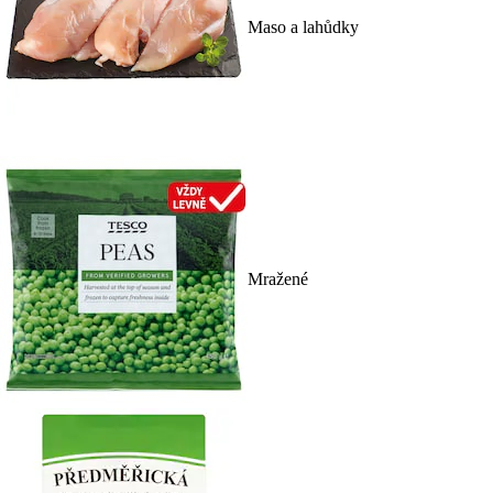
Maso a lahůdky
Mražené