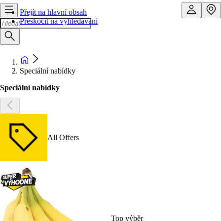
Přejít na hlavní obsah
Přeskočit na vyhledávání
Speciální nabídky
Speciální nabídky
All Offers
Top výběr