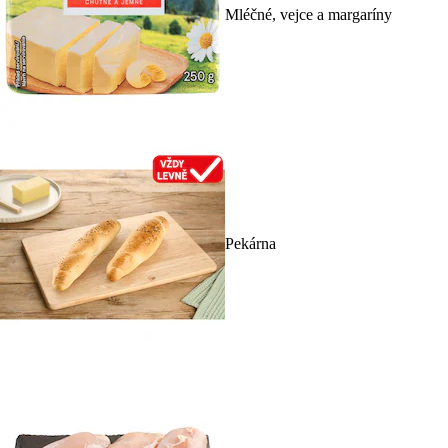
Mléčné, vejce a margaríny
Pekárna