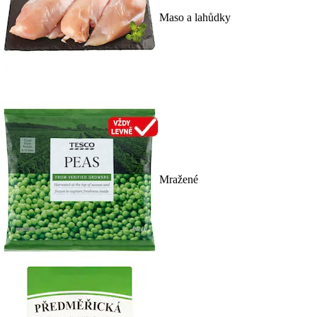
Maso a lahůdky
Mražené