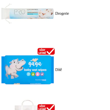
Drogerie
Dítě