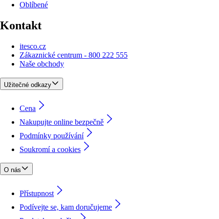
Oblíbené
Kontakt
itesco.cz
Zákaznické centrum - 800 222 555
Naše obchody
Užitečné odkazy
Cena
Nakupujte online bezpečně
Podmínky používání
Soukromí a cookies
O nás
Přístupnost
Podívejte se, kam doručujeme