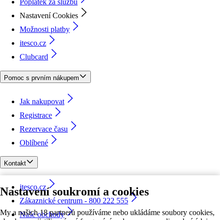
Poplatek za službu
Nastavení Cookies
Možnosti platby
itesco.cz
Clubcard
Pomoc s prvním nákupem
Jak nakupovat
Registrace
Rezervace času
Oblíbené
Kontakt
itesco.cz
Nastavení soukromí a cookies
Zákaznické centrum - 800 222 555
My a našich 18 partnerů používáme nebo ukládáme soubory cookies,
Naše obchody