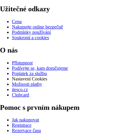
Užitečné odkazy
Cena
Nakupujte online bezpečně
Podmínky používání
Soukromí a cookies
O nás
Přístupnost
Podívejte se, kam doručujeme
Poplatek za službu
Nastavení Cookies
Možnosti platby
itesco.cz
Clubcard
Pomoc s prvním nákupem
Jak nakupovat
Registrace
Rezervace času