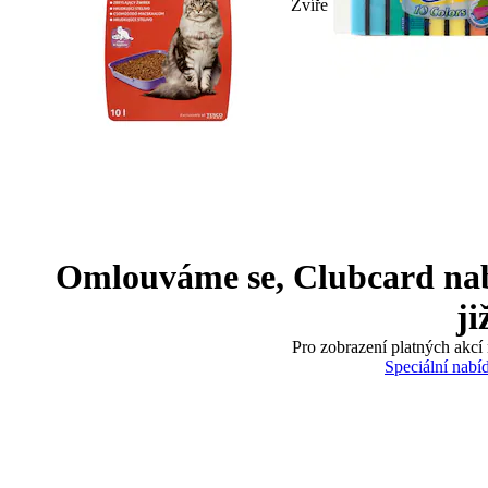
Zvíře
Omlouváme se, Clubcard nabíd
ji
Pro zobrazení platných akcí 
Speciální nabí