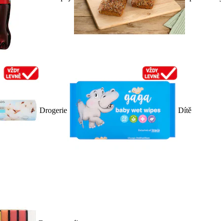
Drogerie
Dítě