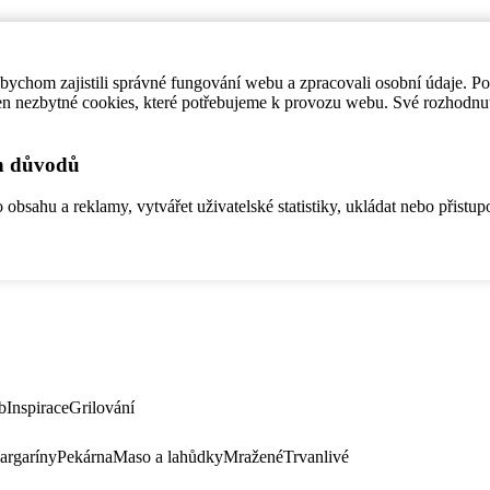
ychom zajistili správné fungování webu a zpracovali osobní údaje. P
en nezbytné cookies, které potřebujeme k provozu webu. Své rozhodnu
ch důvodů
bsahu a reklamy, vytvářet uživatelské statistiky, ukládat nebo přistup
b
Inspirace
Grilování
argaríny
Pekárna
Maso a lahůdky
Mražené
Trvanlivé