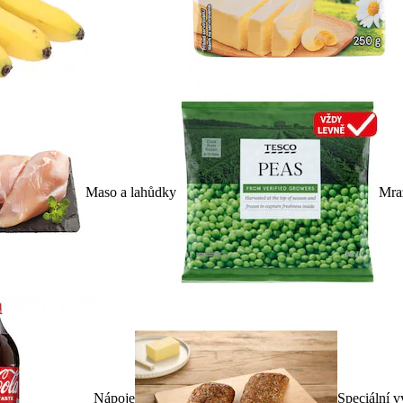
Maso a lahůdky
Mra
Nápoje
Speciální v