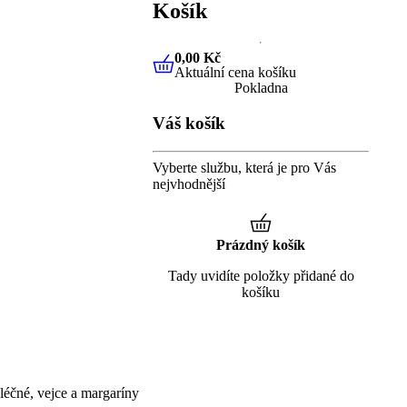
Košík
0,00 Kč
Aktuální cena košíku
0,00 Kč
Aktuální cena košíku
Pokladna
Váš košík
Vyberte službu, která je pro Vás
nejvhodnější
Prázdný košík
Tady uvidíte položky přidané do
košíku
éčné, vejce a margaríny