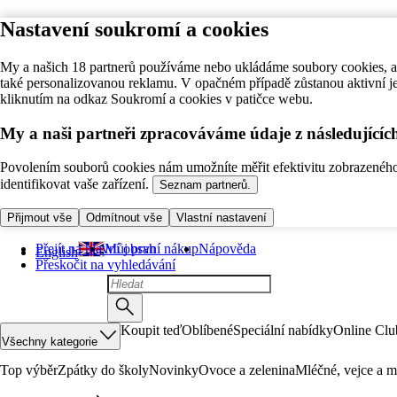
Nastavení soukromí a cookies
My a našich 18 partnerů používáme nebo ukládáme soubory cookies, ab
také personalizovanou reklamu. V opačném případě zůstanou aktivní j
kliknutím na odkaz Soukromí a cookies v patičce webu.
My a naši partneři zpracováváme údaje z následující
Povolením souborů cookies nám umožníte měřit efektivitu zobrazeného o
identifikovat vaše zařízení.
Seznam partnerů.
Přijmout vše
Odmítnout vše
Vlastní nastavení
Přejít na hlavní obsah
Můj první nákup
Nápověda
English
Přeskočit na vyhledávání
Koupit teď
Oblíbené
Speciální nabídky
Online Clu
Všechny kategorie
Top výběr
Zpátky do školy
Novinky
Ovoce a zelenina
Mléčné, vejce a m