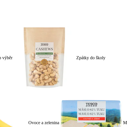
p výběr
Zpátky do školy
Ovoce a zelenina
Ml