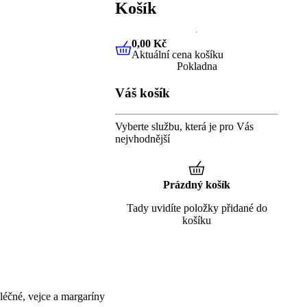
Košík
0,00 Kč
Aktuální cena košíku
0,00 Kč
Aktuální cena košíku
Pokladna
Váš košík
Vyberte službu, která je pro Vás
nejvhodnější
Prázdný košík
Tady uvidíte položky přidané do
košíku
éčné, vejce a margaríny