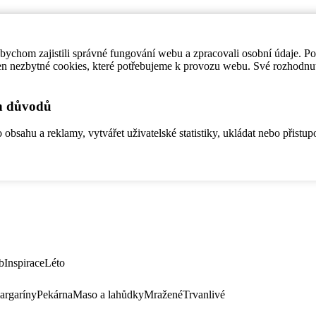
ychom zajistili správné fungování webu a zpracovali osobní údaje. P
en nezbytné cookies, které potřebujeme k provozu webu. Své rozhodnu
ch důvodů
bsahu a reklamy, vytvářet uživatelské statistiky, ukládat nebo přistup
b
Inspirace
Léto
argaríny
Pekárna
Maso a lahůdky
Mražené
Trvanlivé