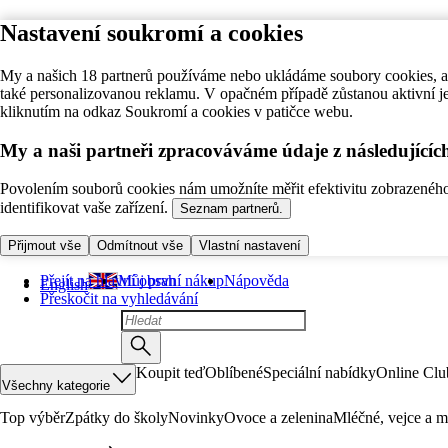
Nastavení soukromí a cookies
My a našich 18 partnerů používáme nebo ukládáme soubory cookies, ab
také personalizovanou reklamu. V opačném případě zůstanou aktivní j
kliknutím na odkaz Soukromí a cookies v patičce webu.
My a naši partneři zpracováváme údaje z následující
Povolením souborů cookies nám umožníte měřit efektivitu zobrazeného o
identifikovat vaše zařízení.
Seznam partnerů.
Přijmout vše
Odmítnout vše
Vlastní nastavení
Přejít na hlavní obsah
Můj první nákup
Nápověda
English
Přeskočit na vyhledávání
Koupit teď
Oblíbené
Speciální nabídky
Online Clu
Všechny kategorie
Top výběr
Zpátky do školy
Novinky
Ovoce a zelenina
Mléčné, vejce a m