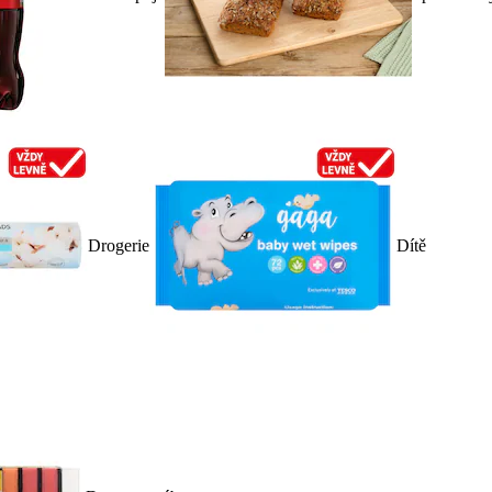
Drogerie
Dítě