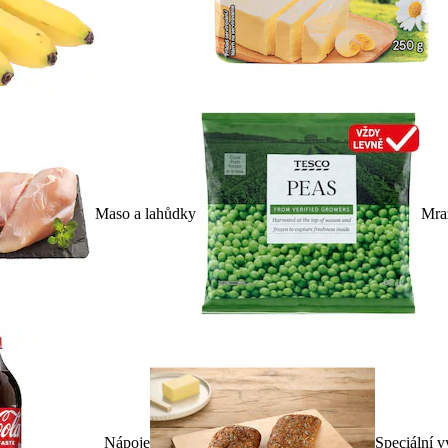
Maso a lahůdky
Mra
Nápoje
Speciální v