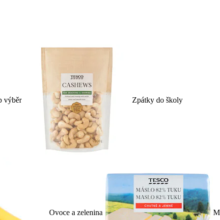
p výběr
Zpátky do školy
Ovoce a zelenina
Ml