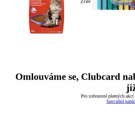
Zvíře
Omlouváme se, Clubcard nabíd
ji
Pro zobrazení platných akcí 
Speciální nabí