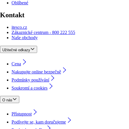
Oblíbené
Kontakt
itesco.cz
Zákaznické centrum - 800 222 555
Naše obchody
Užitečné odkazy
Cena
Nakupujte online bezpečně
Podmínky používání
Soukromí a cookies
O nás
Přístupnost
Podívejte se, kam doručujeme