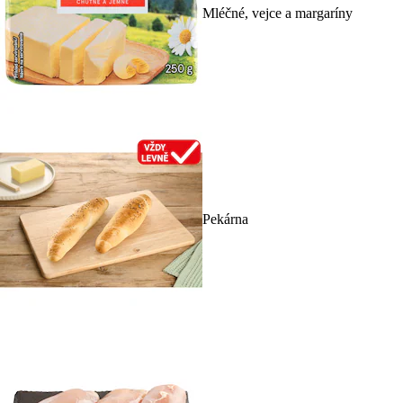
Mléčné, vejce a margaríny
Pekárna