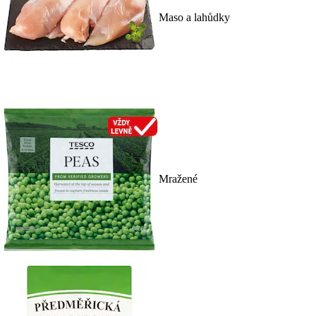
Maso a lahůdky
Mražené