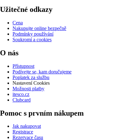
Užitečné odkazy
Cena
Nakupujte online bezpečně
Podmínky používání
Soukromí a cookies
O nás
Přístupnost
Podívejte se, kam doručujeme
Poplatek za službu
Nastavení Cookies
Možnosti platby
itesco.cz
Clubcard
Pomoc s prvním nákupem
Jak nakupovat
Registrace
Rezervace času