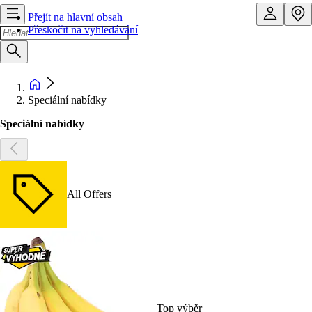
Přejít na hlavní obsah
Přeskočit na vyhledávání
Speciální nabídky
Speciální nabídky
All Offers
Top výběr