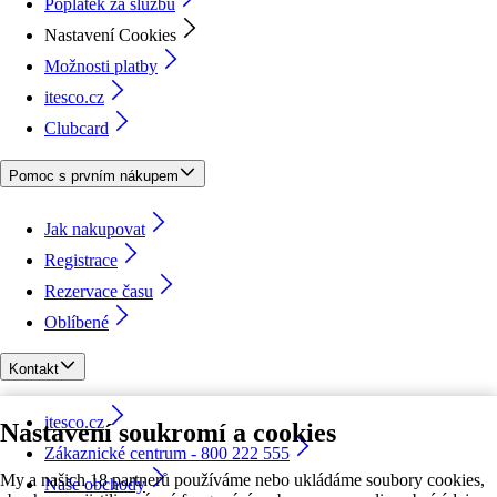
Poplatek za službu
Nastavení Cookies
Možnosti platby
itesco.cz
Clubcard
Pomoc s prvním nákupem
Jak nakupovat
Registrace
Rezervace času
Oblíbené
Kontakt
itesco.cz
Nastavení soukromí a cookies
Zákaznické centrum - 800 222 555
My a našich 18 partnerů používáme nebo ukládáme soubory cookies,
Naše obchody