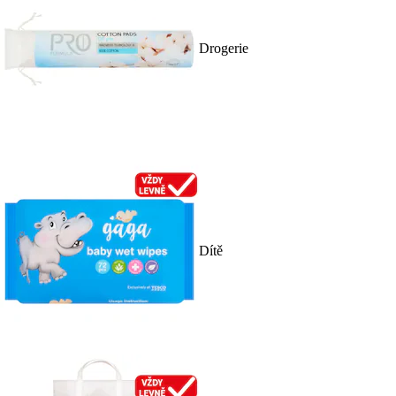
Drogerie
Dítě