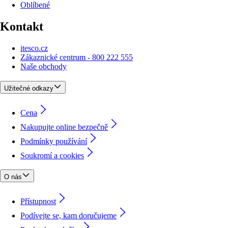
Oblíbené
Kontakt
itesco.cz
Zákaznické centrum - 800 222 555
Naše obchody
Užitečné odkazy
Cena
Nakupujte online bezpečně
Podmínky používání
Soukromí a cookies
O nás
Přístupnost
Podívejte se, kam doručujeme