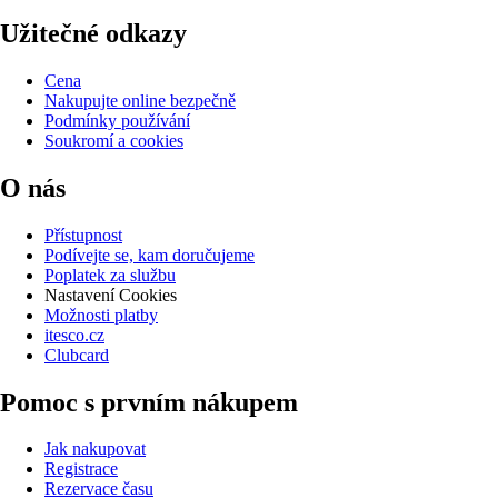
Užitečné odkazy
Cena
Nakupujte online bezpečně
Podmínky používání
Soukromí a cookies
O nás
Přístupnost
Podívejte se, kam doručujeme
Poplatek za službu
Nastavení Cookies
Možnosti platby
itesco.cz
Clubcard
Pomoc s prvním nákupem
Jak nakupovat
Registrace
Rezervace času