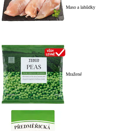
Maso a lahůdky
Mražené