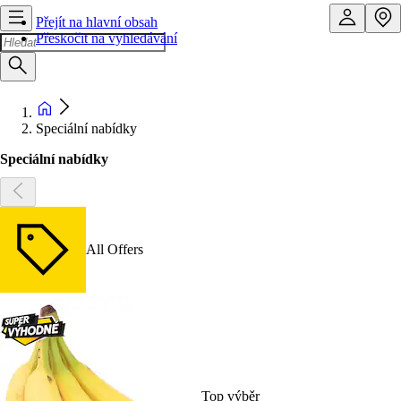
Přejít na hlavní obsah
Přeskočit na vyhledávání
Speciální nabídky
Speciální nabídky
All Offers
Top výběr