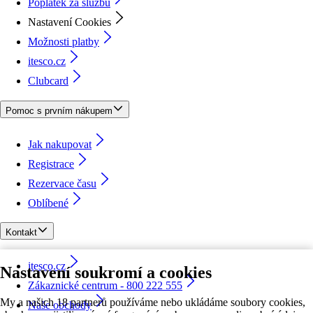
Poplatek za službu
Nastavení Cookies
Možnosti platby
itesco.cz
Clubcard
Pomoc s prvním nákupem
Jak nakupovat
Registrace
Rezervace času
Oblíbené
Kontakt
itesco.cz
Nastavení soukromí a cookies
Zákaznické centrum - 800 222 555
My a našich 18 partnerů používáme nebo ukládáme soubory cookies,
Naše obchody