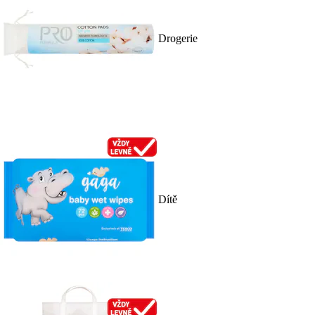
Drogerie
Dítě