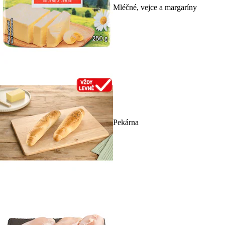
Mléčné, vejce a margaríny
Pekárna