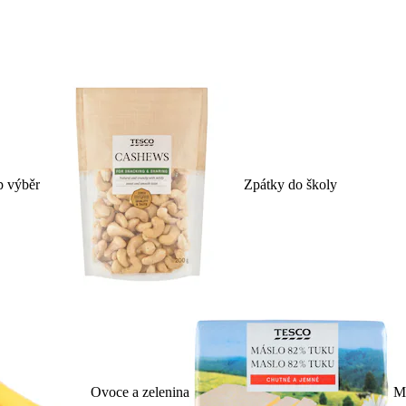
p výběr
Zpátky do školy
Ovoce a zelenina
Ml