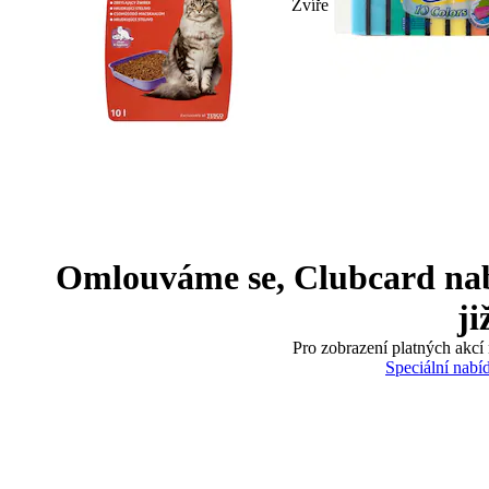
Zvíře
Omlouváme se, Clubcard nabíd
ji
Pro zobrazení platných akcí 
Speciální nabí