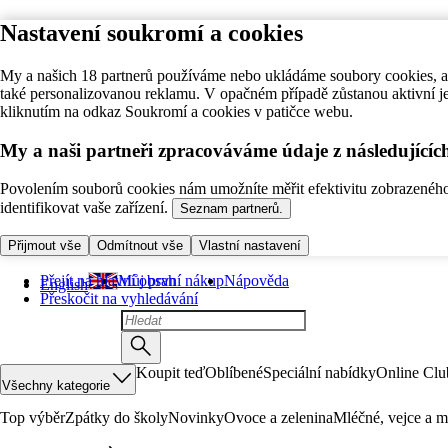
Nastavení soukromí a cookies
My a našich 18 partnerů používáme nebo ukládáme soubory cookies, ab
také personalizovanou reklamu. V opačném případě zůstanou aktivní j
kliknutím na odkaz Soukromí a cookies v patičce webu.
My a naši partneři zpracováváme údaje z následující
Povolením souborů cookies nám umožníte měřit efektivitu zobrazeného o
identifikovat vaše zařízení.
Seznam partnerů.
Přijmout vše
Odmítnout vše
Vlastní nastavení
Přejít na hlavní obsah
Můj první nákup
Nápověda
English
Přeskočit na vyhledávání
Koupit teď
Oblíbené
Speciální nabídky
Online Clu
Všechny kategorie
Top výběr
Zpátky do školy
Novinky
Ovoce a zelenina
Mléčné, vejce a m