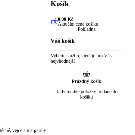
Košík
0,00 Kč
Aktuální cena košíku
0,00 Kč
Aktuální cena košíku
Pokladna
Váš košík
Vyberte službu, která je pro Vás
nejvhodnější
Prázdný košík
Tady uvidíte položky přidané do
košíku
éčné, vejce a margaríny