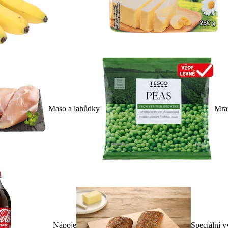
Maso a lahůdky
Mra
Nápoje
Speciální v