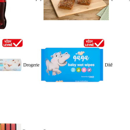
Drogerie
Dítě