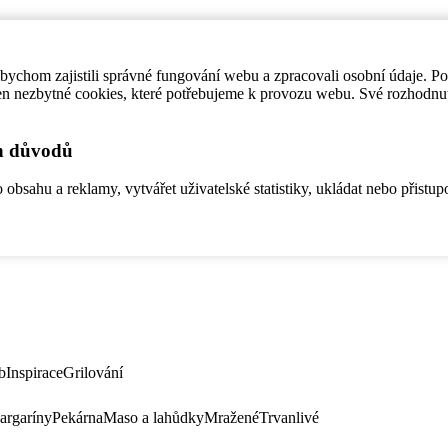
ychom zajistili správné fungování webu a zpracovali osobní údaje. P
en nezbytné cookies, které potřebujeme k provozu webu. Své rozhodnu
ch důvodů
bsahu a reklamy, vytvářet uživatelské statistiky, ukládat nebo přistup
b
Inspirace
Grilování
argaríny
Pekárna
Maso a lahůdky
Mražené
Trvanlivé