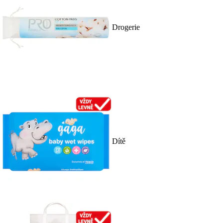
Drogerie
Dítě