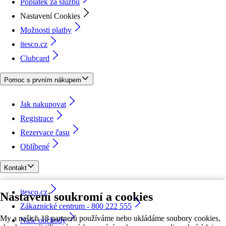
Poplatek za službu
Nastavení Cookies
Možnosti platby
itesco.cz
Clubcard
Pomoc s prvním nákupem
Jak nakupovat
Registrace
Rezervace času
Oblíbené
Kontakt
itesco.cz
Nastavení soukromí a cookies
Zákaznické centrum - 800 222 555
My a našich 18 partnerů používáme nebo ukládáme soubory cookies,
Naše obchody