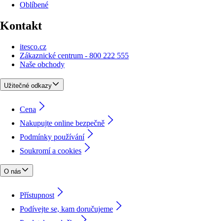
Oblíbené
Kontakt
itesco.cz
Zákaznické centrum - 800 222 555
Naše obchody
Užitečné odkazy
Cena
Nakupujte online bezpečně
Podmínky používání
Soukromí a cookies
O nás
Přístupnost
Podívejte se, kam doručujeme