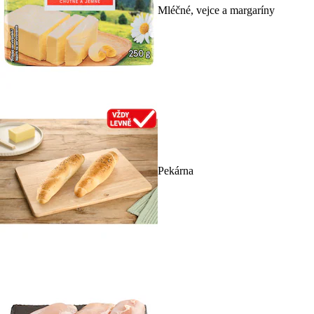
Mléčné, vejce a margaríny
Pekárna