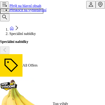
Přejít na hlavní obsah
Přeskočit na vyhledávání
Speciální nabídky
Speciální nabídky
All Offers
Top výběr