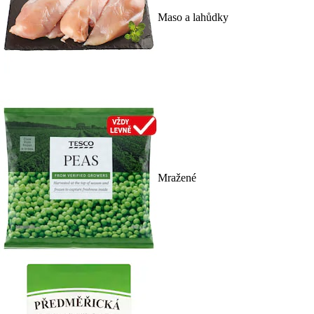
Maso a lahůdky
Mražené