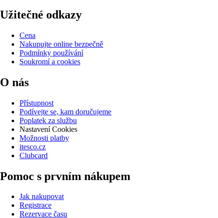
Užitečné odkazy
Cena
Nakupujte online bezpečně
Podmínky používání
Soukromí a cookies
O nás
Přístupnost
Podívejte se, kam doručujeme
Poplatek za službu
Nastavení Cookies
Možnosti platby
itesco.cz
Clubcard
Pomoc s prvním nákupem
Jak nakupovat
Registrace
Rezervace času