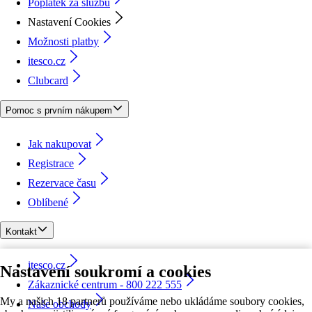
Poplatek za službu
Nastavení Cookies
Možnosti platby
itesco.cz
Clubcard
Pomoc s prvním nákupem
Jak nakupovat
Registrace
Rezervace času
Oblíbené
Kontakt
itesco.cz
Nastavení soukromí a cookies
Zákaznické centrum - 800 222 555
My a našich 18 partnerů používáme nebo ukládáme soubory cookies,
Naše obchody