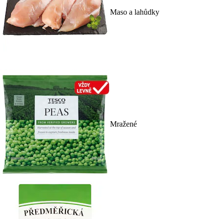
Maso a lahůdky
Mražené