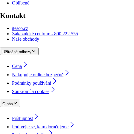
Oblíbené
Kontakt
itesco.cz
Zákaznické centrum - 800 222 555
Naše obchody
Užitečné odkazy
Cena
Nakupujte online bezpečně
Podmínky používání
Soukromí a cookies
O nás
Přístupnost
Podívejte se, kam doručujeme