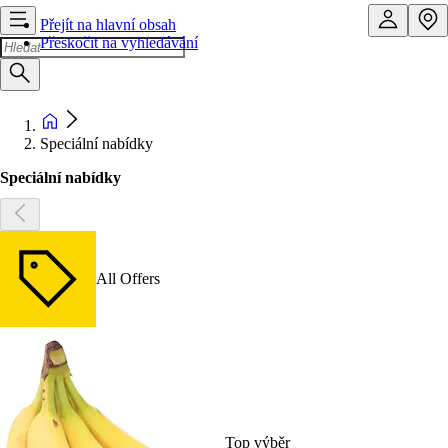
Přejít na hlavní obsah
Přeskočit na vyhledávání
Speciální nabídky
Speciální nabídky
All Offers
Top výběr