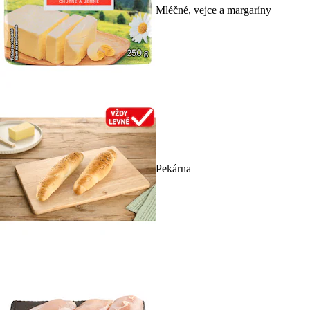
Mléčné, vejce a margaríny
Pekárna