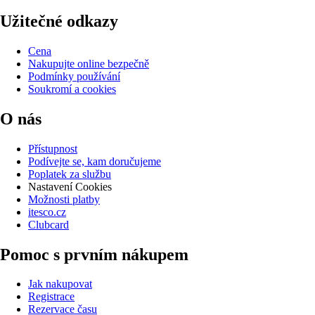
Užitečné odkazy
Cena
Nakupujte online bezpečně
Podmínky používání
Soukromí a cookies
O nás
Přístupnost
Podívejte se, kam doručujeme
Poplatek za službu
Nastavení Cookies
Možnosti platby
itesco.cz
Clubcard
Pomoc s prvním nákupem
Jak nakupovat
Registrace
Rezervace času