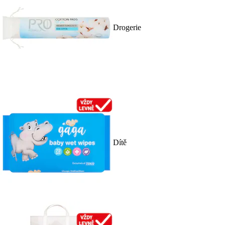
Drogerie
Dítě