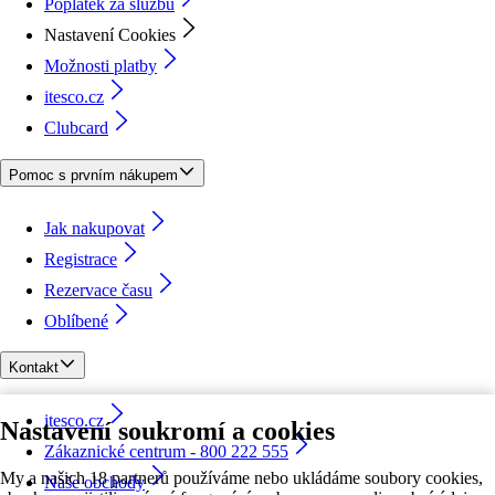
Poplatek za službu
Nastavení Cookies
Možnosti platby
itesco.cz
Clubcard
Pomoc s prvním nákupem
Jak nakupovat
Registrace
Rezervace času
Oblíbené
Kontakt
itesco.cz
Nastavení soukromí a cookies
Zákaznické centrum - 800 222 555
My a našich 18 partnerů používáme nebo ukládáme soubory cookies,
Naše obchody