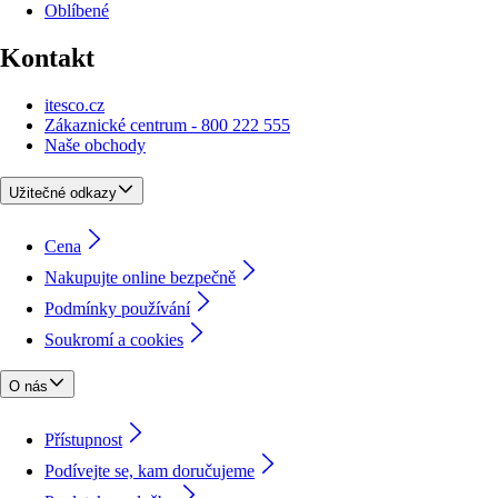
Oblíbené
Kontakt
itesco.cz
Zákaznické centrum - 800 222 555
Naše obchody
Užitečné odkazy
Cena
Nakupujte online bezpečně
Podmínky používání
Soukromí a cookies
O nás
Přístupnost
Podívejte se, kam doručujeme