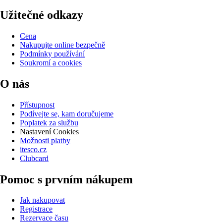
Užitečné odkazy
Cena
Nakupujte online bezpečně
Podmínky používání
Soukromí a cookies
O nás
Přístupnost
Podívejte se, kam doručujeme
Poplatek za službu
Nastavení Cookies
Možnosti platby
itesco.cz
Clubcard
Pomoc s prvním nákupem
Jak nakupovat
Registrace
Rezervace času