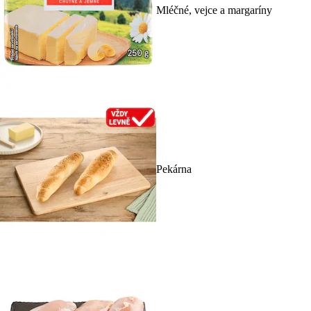
Mléčné, vejce a margaríny
Pekárna