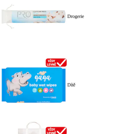
Drogerie
Dítě