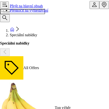
Přejít na hlavní obsah
Přeskočit na vyhledávání
Speciální nabídky
Speciální nabídky
All Offers
Top výběr