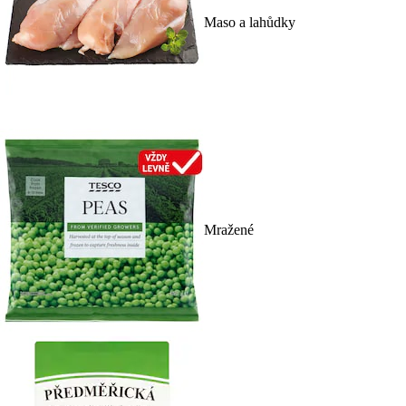
Maso a lahůdky
Mražené