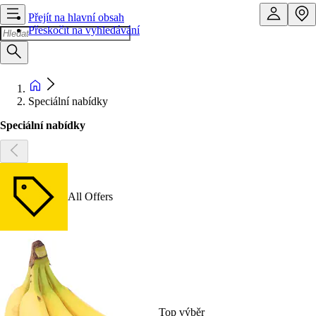
Přejít na hlavní obsah
Přeskočit na vyhledávání
Speciální nabídky
Speciální nabídky
All Offers
Top výběr