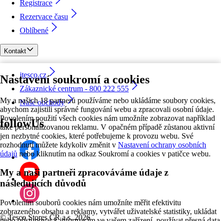
Registrace
Rezervace času
Oblíbené
Kontakt
itesco.cz
Nastavení soukromí a cookies
Zákaznické centrum - 800 222 555
My a našich 18 partnerů používáme nebo ukládáme soubory cookies,
Naše obchody
abychom zajistili správné fungování webu a zpracovali osobní údaje.
Povolením použití všech cookies nám umožníte zobrazovat například
followUs
také personalizovanou reklamu. V opačném případě zůstanou aktivní
jen nezbytné cookies, které potřebujeme k provozu webu. Své
rozhodnutí můžete kdykoliv změnit v
Nastavení ochrany osobních
údajů
nebo kliknutím na odkaz Soukromí a cookies v patičce webu.
My a naši partneři zpracováváme údaje z
následujících důvodů
Povolením souborů cookies nám umožníte měřit efektivitu
zobrazeného obsahu a reklamy, vytvářet uživatelské statistiky, ukládat
©
Tesco Stores ČR a.s. 2026
nebo přistupovat k informacím ve vašem zařízení, používat přesná data