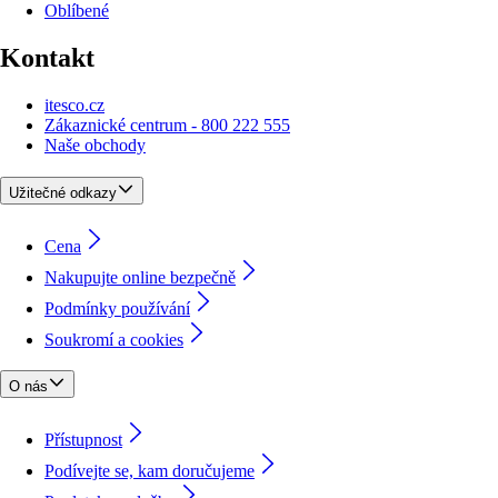
Oblíbené
Kontakt
itesco.cz
Zákaznické centrum - 800 222 555
Naše obchody
Užitečné odkazy
Cena
Nakupujte online bezpečně
Podmínky používání
Soukromí a cookies
O nás
Přístupnost
Podívejte se, kam doručujeme