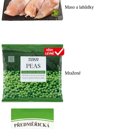
Maso a lahůdky
Mražené