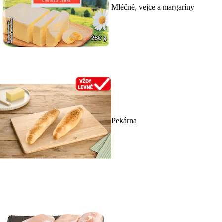
Mléčné, vejce a margaríny
Pekárna