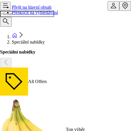
Přejít na hlavní obsah
Přeskočit na vyhledávání
Speciální nabídky
Speciální nabídky
All Offers
Top výběr