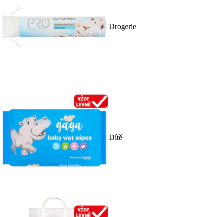
Drogerie
Dítě