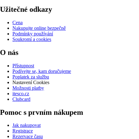
Užitečné odkazy
Cena
Nakupujte online bezpečně
Podmínky používání
Soukromí a cookies
O nás
Přístupnost
Podívejte se, kam doručujeme
Poplatek za službu
Nastavení Cookies
Možnosti platby
itesco.cz
Clubcard
Pomoc s prvním nákupem
Jak nakupovat
Registrace
Rezervace času