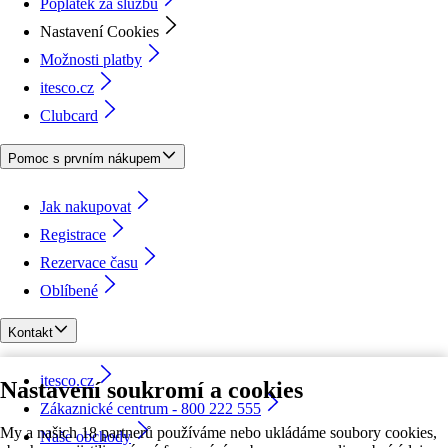
Poplatek za službu
Nastavení Cookies
Možnosti platby
itesco.cz
Clubcard
Pomoc s prvním nákupem
Jak nakupovat
Registrace
Rezervace času
Oblíbené
Kontakt
itesco.cz
Nastavení soukromí a cookies
Zákaznické centrum - 800 222 555
My a našich 18 partnerů používáme nebo ukládáme soubory cookies,
Naše obchody